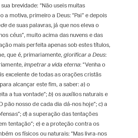
 sua brevidade: “Não useis muitas
o a motiva, primeiro a Deus: “Pai” e depois
ade
de suas palavras, já que nos eleva o
s nos céus”, muito acima das nuvens e das
ração mais perfeita apenas sob estes títulos,
e, que é, primariamente,
glorificar a Deus
:
ariamente,
impetrar a vida eterna
: “Venha o
ais excelente de todas as orações cristãs
para alcançar este fim, a saber:
a
) o
eita a tua vontade”;
b
) os auxílios naturais e
 “O pão nosso de cada dia dá-nos hoje”;
c
) a
ofensas”;
d
) a superação das tentações
 em tentação”;
e
) e a proteção contra os
bém os físicos ou naturais: “Mas livra-nos