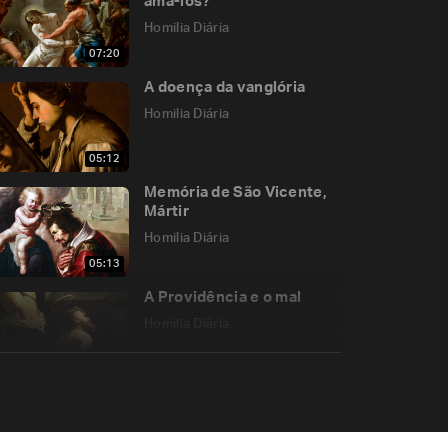
amá-los?
Homilia Diária
07:20
A doença da vanglória
Homilia Diária
05:12
Memória de São Vicente,
Mártir
Homilia Diária
05:13
A Providência e o mal
Homilia Diária
05:11
Eu vim para fazer a tua
vontade!