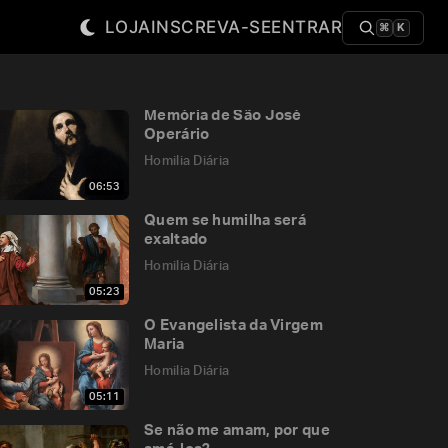
LOJA
INSCREVA-SE
ENTRAR
⌘
K
Memória de São José
Operário
Homilia Diária
06:53
Quem se humilha será
exaltado
Homilia Diária
05:23
O Evangelista da Virgem
Maria
Homilia Diária
05:11
Se não me amam, por que