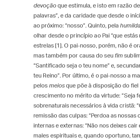
devoção
que estimula, e isto em razão de
palavras”, e da caridade que desde o iníci
ao próximo: “nosso”. Quinto, pela
humild
olhar desde o princípio ao Pai “que está
estrelas [1]. O pai-nosso, porém, não é o
mas também por causa do seu
fim
sublim
“Santificado seja o teu nome” e, secund
teu Reino”. Por último, é o pai-nosso a m
pelos
meios
que põe à disposição do fiel 
crescimento no mérito da virtude: “Seja f
sobrenaturais necessários à vida cristã:
remissão das culpas: “Perdoa as nossas 
internas e externas: “Não nos deixes cair
males espirituais e, quando oportuno, tam