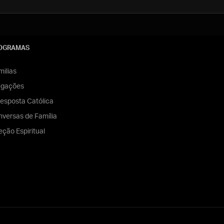
OGRAMAS
ilias
egações
esposta Católica
versas de Família
eção Espiritual