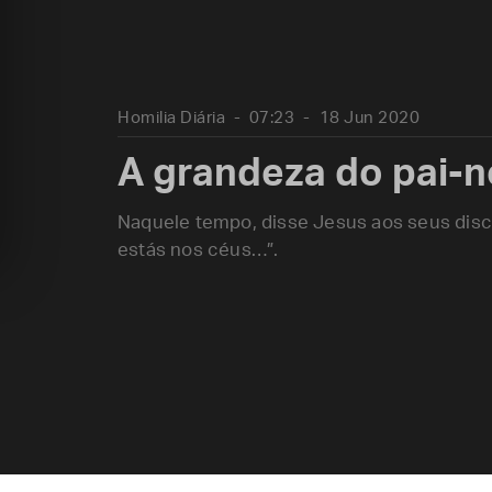
Homilia Diária
07:23
18 Jun 2020
A grandeza do pai-
Naquele tempo, disse Jesus aos seus discí
estás nos céus…”.