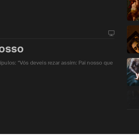
nosso
pulos: “Vós deveis rezar assim: Pai nosso que