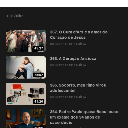
episódios
367. O Cura d’Ars e o amor do
Coração de Jesus
CONVERSAS DE FAMÍLIA
45:27
366. A Geração Ansiosa
CONVERSAS DE FAMÍLIA
25:52
365. Socorro, meu filho virou
adolescente!
CONVERSAS DE FAMÍLIA
41:26
364. Padre Paulo quase ficou louco:
um exame dos 34 anos de
sacerdócio