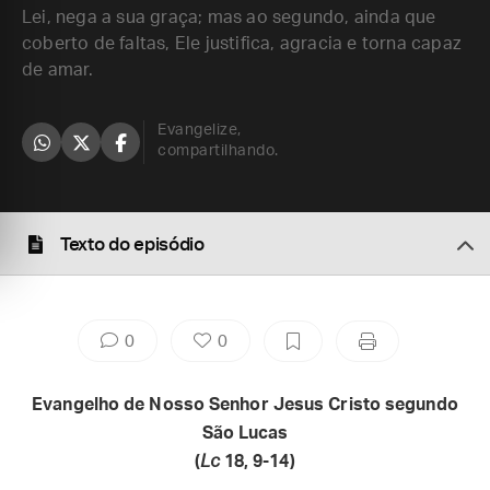
Lei, nega a sua graça; mas ao segundo, ainda que
coberto de faltas, Ele justifica, agracia e torna capaz
de amar.
Evangelize,
compartilhando.
Texto do episódio
0
0
Evangelho de Nosso Senhor Jesus Cristo segundo
São Lucas
(
Lc
18, 9-14)