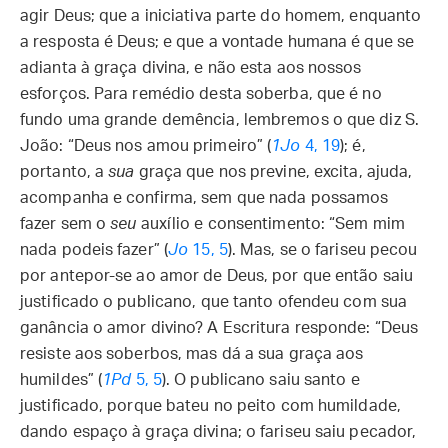
agir Deus; que a iniciativa parte do homem, enquanto
a resposta é Deus; e que a vontade humana é que se
adianta à graça divina, e não esta aos nossos
esforços. Para remédio desta soberba, que é no
fundo uma grande demência, lembremos o que diz S.
João: “Deus nos amou primeiro” (
1Jo
4, 19
); é,
portanto, a
sua
graça que nos previne, excita, ajuda,
acompanha e confirma, sem que nada possamos
fazer sem o
seu
auxílio e consentimento: “Sem mim
nada podeis fazer” (
Jo
15, 5
). Mas, se o fariseu pecou
por antepor-se ao amor de Deus, por que então saiu
justificado o publicano, que tanto ofendeu com sua
ganância o amor divino? A Escritura responde: “Deus
resiste aos soberbos, mas dá a sua graça aos
humildes” (
1Pd
5, 5
). O publicano saiu santo e
justificado, porque bateu no peito com humildade,
dando espaço à graça divina; o fariseu saiu pecador,