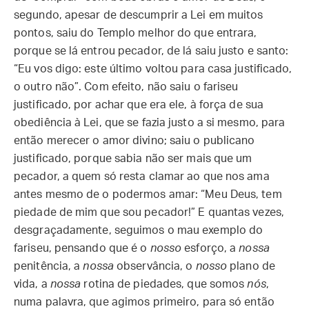
segundo, apesar de descumprir a Lei em muitos
pontos, saiu do Templo melhor do que entrara,
porque se lá entrou pecador, de lá saiu justo e santo:
“Eu vos digo: este último voltou para casa justificado,
o outro não”. Com efeito, não saiu o fariseu
justificado, por achar que era ele, à força de sua
obediência à Lei, que se fazia justo a si mesmo, para
então merecer o amor divino; saiu o publicano
justificado, porque sabia não ser mais que um
pecador, a quem só resta clamar ao que nos ama
antes mesmo de o podermos amar: “Meu Deus, tem
piedade de mim que sou pecador!” E quantas vezes,
desgraçadamente, seguimos o mau exemplo do
fariseu, pensando que é o
nosso
esforço, a
nossa
penitência, a
nossa
observância, o
nosso
plano de
vida, a
nossa
rotina de piedades, que somos
nós
,
numa palavra, que agimos primeiro, para só então