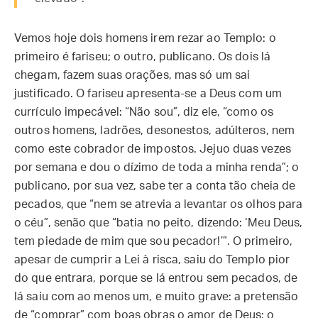
Vemos hoje dois homens irem rezar ao Templo: o
primeiro é fariseu; o outro, publicano. Os dois lá
chegam, fazem suas orações, mas só um sai
justificado. O fariseu apresenta-se a Deus com um
currículo impecável: “Não sou”, diz ele, “como os
outros homens, ladrões, desonestos, adúlteros, nem
como este cobrador de impostos. Jejuo duas vezes
por semana e dou o dízimo de toda a minha renda”; o
publicano, por sua vez, sabe ter a conta tão cheia de
pecados, que “nem se atrevia a levantar os olhos para
o céu”, senão que “batia no peito, dizendo: ‘Meu Deus,
tem piedade de mim que sou pecador!’”. O primeiro,
apesar de cumprir a Lei à risca, saiu do Templo pior
do que entrara, porque se lá entrou sem pecados, de
lá saiu com ao menos um, e muito grave: a pretensão
de “comprar” com boas obras o amor de Deus; o