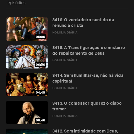
episódios
3416. O verdadeiro sentido da
renúncia cristã
HOMILIA DIÁRIA
05:00
3415. A Transfiguração e o mistério
do rebaixamento de Deus
HOMILIA DIÁRIA
06:50
3414. Sem humilhar-se, não há vida
espiritual
HOMILIA DIÁRIA
04:49
3413. O confessor que fez o diabo
tremer
HOMILIA DIÁRIA
06:46
3412. Sem intimidade com Deus,