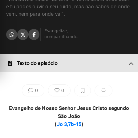
e tu podes ouvir o seu ruído, mas não sabes de onde
vem, nem para onde vai”.
Evangelize,
compartilhando.
Texto do episódio
0
0
Evangelho de Nosso Senhor Jesus Cristo segundo
São João
(
Jo 3,7b-15
)