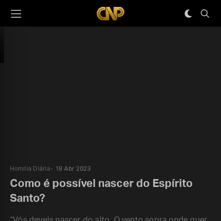
Homilia Diária
18 Abr 2023
Como é possível nascer do Espírito
Santo?
“Vós deveis nascer do alto. O vento sopra onde quer