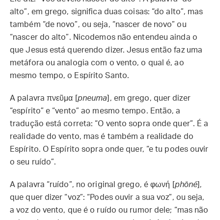
alto”, em grego, significa duas coisas: “do alto”, mas
também “de novo”, ou seja, “nascer de novo” ou
“nascer do alto”. Nicodemos não entendeu ainda o
que Jesus está querendo dizer. Jesus então faz uma
metáfora ou analogia com o vento, o qual é, ao
mesmo tempo, o Espírito Santo.
A palavra πνεῦμα [
pneuma
], em grego, quer dizer
“espírito” e “vento” ao mesmo tempo. Então, a
tradução está correta: “O vento sopra onde quer”. É a
realidade do vento, mas é também a realidade do
Espírito. O Espírito sopra onde quer, “e tu podes ouvir
o seu ruído”.
A palavra “ruído”, no original grego, é φωνή [
phōné
],
que quer dizer “voz”: “Podes ouvir a sua voz”, ou seja,
a voz do vento, que é o ruído ou rumor dele; “mas não