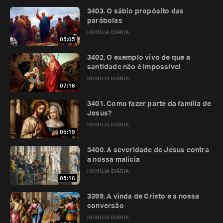
3403. O sábio propósito das
parábolas
HOMILIA DIÁRIA
05:05
3402. O exemplo vivo de que a
santidade não é impossível
HOMILIA DIÁRIA
07:16
3401. Como fazer parte da família de
Jesus?
HOMILIA DIÁRIA
05:19
3400. A severidade de Jesus contra
a nossa malícia
HOMILIA DIÁRIA
05:16
3399. A vinda de Cristo e a nossa
conversão
HOMILIA DIÁRIA