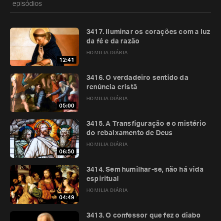
episódios
3417. Iluminar os corações com a luz
da fé e da razão
HOMILIA DIÁRIA
12:41
3416. O verdadeiro sentido da
renúncia cristã
HOMILIA DIÁRIA
05:00
3415. A Transfiguração e o mistério
do rebaixamento de Deus
HOMILIA DIÁRIA
06:50
3414. Sem humilhar-se, não há vida
espiritual
HOMILIA DIÁRIA
04:49
3413. O confessor que fez o diabo