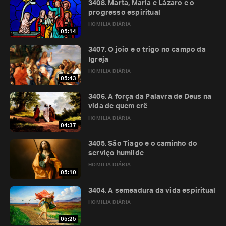
3408. Marta, Maria e Lázaro e o
progresso espiritual
HOMILIA DIÁRIA
05:14
3407. O joio e o trigo no campo da
Igreja
HOMILIA DIÁRIA
05:43
3406. A força da Palavra de Deus na
vida de quem crê
HOMILIA DIÁRIA
04:37
3405. São Tiago e o caminho do
serviço humilde
HOMILIA DIÁRIA
05:10
3404. A semeadura da vida espiritual
HOMILIA DIÁRIA
05:25