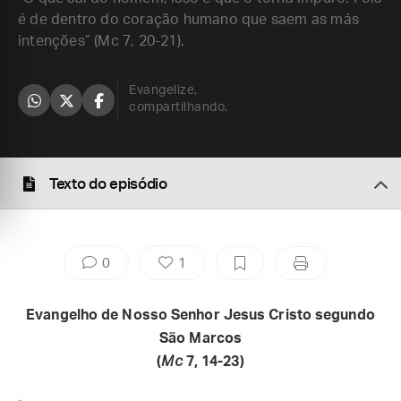
é de dentro do coração humano que saem as más
intenções” (Mc 7, 20-21).
Evangelize,
compartilhando.
Texto do episódio
0
1
Evangelho de Nosso Senhor Jesus Cristo segundo
São Marcos
(
Mc
7, 14-23)