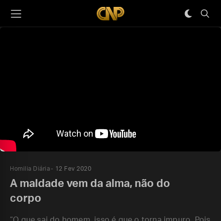
Homilia Diária
12 Fev 2020
A maldade vem da alma, não do
corpo
“O que sai do homem, isso é que o torna impuro. Pois