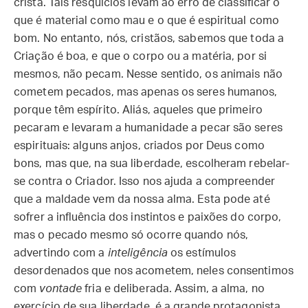
cristã. Tais resquícios levam ao erro de classificar o
que é material como mau e o que é espiritual como
bom. No entanto, nós, cristãos, sabemos que toda a
Criação é boa, e que o corpo ou a matéria, por si
mesmos, não pecam. Nesse sentido, os animais não
cometem pecados, mas apenas os seres humanos,
porque têm espírito. Aliás, aqueles que primeiro
pecaram e levaram a humanidade a pecar são seres
espirituais: alguns anjos, criados por Deus como
bons, mas que, na sua liberdade, escolheram rebelar-
se contra o Criador. Isso nos ajuda a compreender
que a maldade vem da nossa alma. Esta pode até
sofrer a influência dos instintos e paixões do corpo,
mas o pecado mesmo só ocorre quando nós,
advertindo com a
inteligência
os estímulos
desordenados que nos acometem, neles consentimos
com
vontade
fria e deliberada. Assim, a alma, no
exercício de sua liberdade, é a grande protagonista