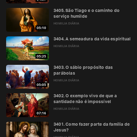
3405. São Tiago e o caminho do
serviço humilde
HOMILIA DIÁRIA
05:10
3404. A semeadura da vida espiritual
HOMILIA DIÁRIA
05:25
3403. O sábio propósito das
parábolas
HOMILIA DIÁRIA
05:05
3402. O exemplo vivo de que a
santidade não é impossível
HOMILIA DIÁRIA
07:16
3401. Como fazer parte da família de
Jesus?