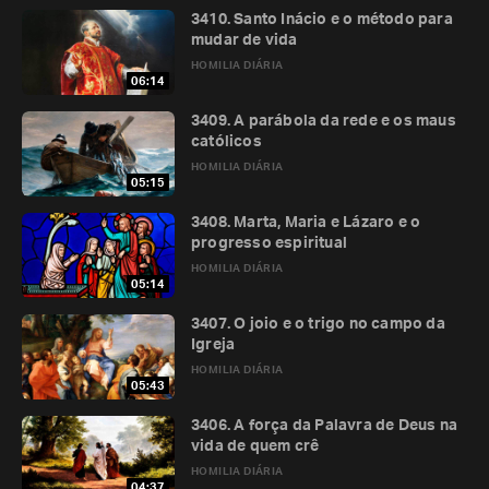
3410. Santo Inácio e o método para
mudar de vida
HOMILIA DIÁRIA
06:14
3409. A parábola da rede e os maus
católicos
HOMILIA DIÁRIA
05:15
3408. Marta, Maria e Lázaro e o
progresso espiritual
HOMILIA DIÁRIA
05:14
3407. O joio e o trigo no campo da
Igreja
HOMILIA DIÁRIA
05:43
3406. A força da Palavra de Deus na
vida de quem crê
HOMILIA DIÁRIA
04:37