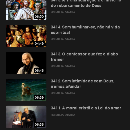
3415. A Transfiguração e o mistério
do rebaixamento de Deus
HOMILIA DIÁRIA
06:50
3414. Sem humilhar-se, não há vida
espiritual
HOMILIA DIÁRIA
04:49
3413. O confessor que fez o diabo
tremer
HOMILIA DIÁRIA
06:46
3412. Sem intimidade com Deus,
iremos afundar
HOMILIA DIÁRIA
06:39
3411. A moral cristã e a Lei do amor
HOMILIA DIÁRIA
06:36