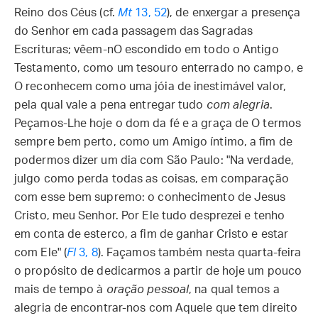
Reino dos Céus (cf.
Mt
13, 52
), de enxergar a presença
do Senhor em cada passagem das Sagradas
Escrituras; vêem-nO escondido em todo o Antigo
Testamento, como um tesouro enterrado no campo, e
O reconhecem como uma jóia de inestimável valor,
pela qual vale a pena entregar tudo
com alegria
.
Peçamos-Lhe hoje o dom da fé e a graça de O termos
sempre bem perto, como um Amigo íntimo, a fim de
podermos dizer um dia com São Paulo: "Na verdade,
julgo como perda todas as coisas, em comparação
com esse bem supremo: o conhecimento de Jesus
Cristo, meu Senhor. Por Ele tudo desprezei e tenho
em conta de esterco, a fim de ganhar Cristo e estar
com Ele" (
Fl
3, 8
). Façamos também nesta quarta-feira
o propósito de dedicarmos a partir de hoje um pouco
mais de tempo à
oração pessoal
, na qual temos a
alegria de encontrar-nos com Aquele que tem direito