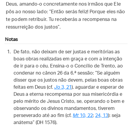
Deus, amando-o concretamente nos irmãos que Ele
pôs ao nosso lado: “Então serás feliz! Porque eles não
te podem retribuir. Tu receberás a recompensa na
ressurreição dos justos”.
Notas
De fato, não deixam de ser justas e meritórias as
boas obras realizadas em graça e com a intenção
de ir para o céu. Ensina-o o Concílio de Trento, ao
condenar no cânon 26 da 6.ª sessão: “Se alguém
disser que os justos não devem, pelas boas obras
feitas em Deus (cf.
Jo
3, 21
), aguardar e esperar de
Deus a eterna recompensa por sua misericórdia e
pelo mérito de Jesus Cristo, se, operando o bem e
observando os divinos mandamentos, tiverem
perseverado até ao fim (cf.
Mt
10, 22
;
24, 13
): seja
anátema” (DH 1576).