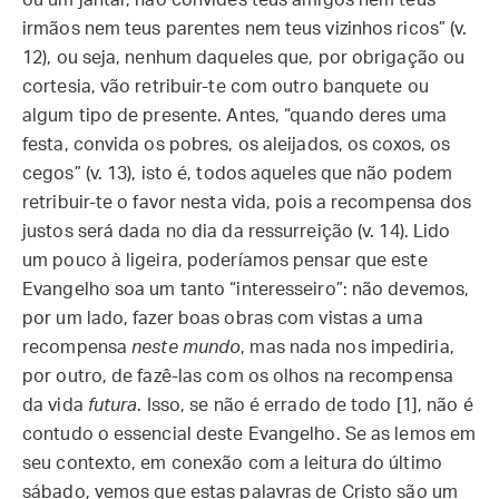
ou um jantar, não convides teus amigos nem teus
irmãos nem teus parentes nem teus vizinhos ricos” (v.
12), ou seja, nenhum daqueles que, por obrigação ou
cortesia, vão retribuir-te com outro banquete ou
algum tipo de presente. Antes, “quando deres uma
festa, convida os pobres, os aleijados, os coxos, os
cegos” (v. 13), isto é, todos aqueles que não podem
retribuir-te o favor nesta vida, pois a recompensa dos
justos será dada no dia da ressurreição (v. 14). Lido
um pouco à ligeira, poderíamos pensar que este
Evangelho soa um tanto “interesseiro”: não devemos,
por um lado, fazer boas obras com vistas a uma
recompensa
neste mundo
, mas nada nos impediria,
por outro, de fazê-las com os olhos na recompensa
da vida
futura
. Isso, se não é errado de todo [1], não é
contudo o essencial deste Evangelho. Se as lemos em
seu contexto, em conexão com a leitura do último
sábado, vemos que estas palavras de Cristo são um