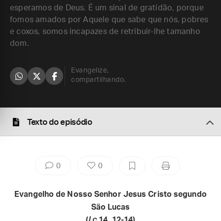
esperamos de Deus. É um sinal de gratidão, porque
fomos amados por Aquele que sabe que nós, pobres
e coxos, somos incapazes de retribuir-lhe tamanho
dom.
Evangelize,
compartilhando.
Texto do episódio
0
0
Evangelho de Nosso Senhor Jesus Cristo segundo
São Lucas
(
Lc
14, 12-14)