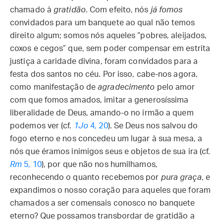
chamado à
gratidão
. Com efeito, nós
já fomos
convidados para um banquete ao qual não temos
direito algum; somos nós aqueles “pobres, aleijados,
coxos e cegos” que, sem poder compensar em estrita
justiça a caridade divina, foram convidados para a
festa dos santos no céu. Por isso, cabe-nos agora,
como manifestação de
agradecimento
pelo amor
com que fomos amados, imitar a generosíssima
liberalidade de Deus, amando-o no irmão a quem
podemos ver (cf.
1Jo
4, 20
). Se Deus nos salvou do
fogo eterno e nos concedeu um lugar à sua mesa, a
nós que éramos inimigos seus e objetos de sua ira (cf.
Rm
5, 10
), por que não nos humilhamos,
reconhecendo o quanto recebemos por
pura graça
, e
expandimos o nosso coração para aqueles que foram
chamados a ser comensais conosco no banquete
eterno? Que possamos transbordar de gratidão a