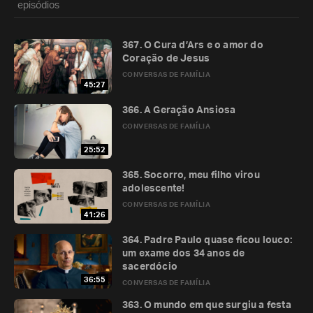
episódios
367. O Cura d’Ars e o amor do
Coração de Jesus
CONVERSAS DE FAMÍLIA
45:27
366. A Geração Ansiosa
CONVERSAS DE FAMÍLIA
25:52
365. Socorro, meu filho virou
adolescente!
CONVERSAS DE FAMÍLIA
41:26
364. Padre Paulo quase ficou louco:
um exame dos 34 anos de
sacerdócio
36:55
CONVERSAS DE FAMÍLIA
363. O mundo em que surgiu a festa