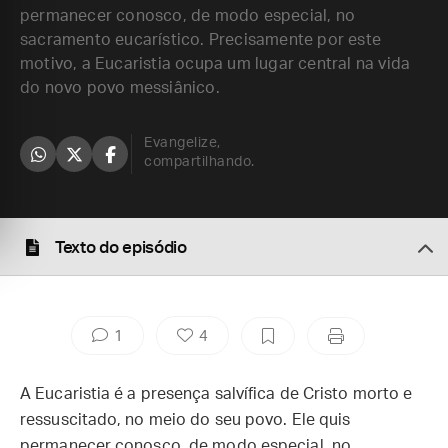
permanecer conosco, de modo especial, no
sacramento eucarístico. Precisamente por este
motivo, a Eucaristia ocupa um lugar central na vida
do novo povo messiânico.
Evangelize,
compartilhando.
Texto do episódio
1
4
A Eucaristia é a presença salvífica de Cristo morto e
ressuscitado, no meio do seu povo. Ele quis
permanecer conosco, de modo especial, no