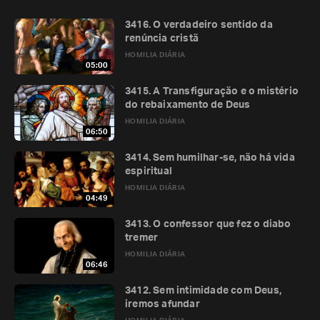
3416. O verdadeiro sentido da
renúncia cristã
HOMILIA DIÁRIA
05:00
3415. A Transfiguração e o mistério
do rebaixamento de Deus
HOMILIA DIÁRIA
06:50
3414. Sem humilhar-se, não há vida
espiritual
HOMILIA DIÁRIA
04:49
3413. O confessor que fez o diabo
tremer
HOMILIA DIÁRIA
06:46
3412. Sem intimidade com Deus,
iremos afundar