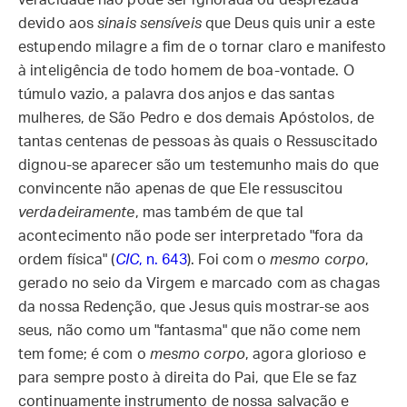
veracidade não pode ser ignorada ou desprezada
devido aos
sinais sensíveis
que Deus quis unir a este
estupendo milagre a fim de o tornar claro e manifesto
à inteligência de todo homem de boa-vontade. O
túmulo vazio, a palavra dos anjos e das santas
mulheres, de São Pedro e dos demais Apóstolos, de
tantas centenas de pessoas às quais o Ressuscitado
dignou-se aparecer são um testemunho mais do que
convincente não apenas de que Ele ressuscitou
verdadeiramente
, mas também de que tal
acontecimento não pode ser interpretado "fora da
ordem física" (
CIC
, n. 643
). Foi com o
mesmo corpo
,
gerado no seio da Virgem e marcado com as chagas
da nossa Redenção, que Jesus quis mostrar-se aos
seus, não como um "fantasma" que não come nem
tem fome; é com o
mesmo corpo
, agora glorioso e
para sempre posto à direita do Pai, que Ele se faz
continuamente instrumento de nossa salvação e