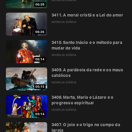
HOMILIA DIÁRIA
06:39
3411. A moral cristã e a Lei do amor
HOMILIA DIÁRIA
06:36
3410. Santo Inácio e o método para
mudar de vida
HOMILIA DIÁRIA
06:14
3409. A parábola da rede e os maus
católicos
HOMILIA DIÁRIA
05:15
3408. Marta, Maria e Lázaro e o
progresso espiritual
HOMILIA DIÁRIA
05:14
3407. O joio e o trigo no campo da
Igreja