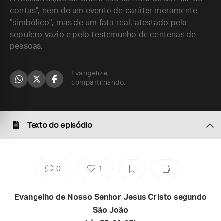
contas", nem de um evento de caráter meramente
"simbólico", mas de um fato real, atestado pelo
sepulcro vazio e pelo testemunho de centenas de
pessoas.
Evangelize,
compartilhando.
Texto do episódio
0
1
Evangelho de Nosso Senhor Jesus Cristo segundo
São João