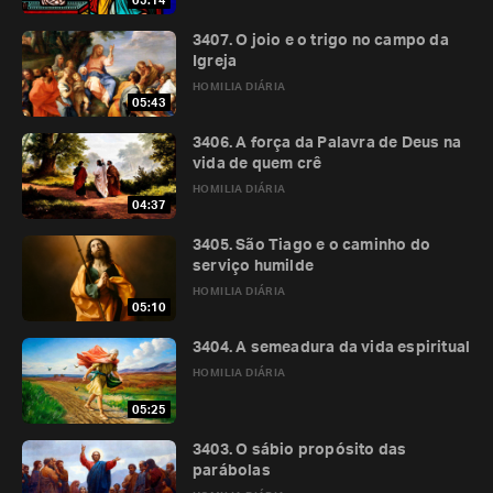
05:14
3407. O joio e o trigo no campo da
Igreja
HOMILIA DIÁRIA
05:43
3406. A força da Palavra de Deus na
vida de quem crê
HOMILIA DIÁRIA
04:37
3405. São Tiago e o caminho do
serviço humilde
HOMILIA DIÁRIA
05:10
3404. A semeadura da vida espiritual
HOMILIA DIÁRIA
05:25
3403. O sábio propósito das
parábolas