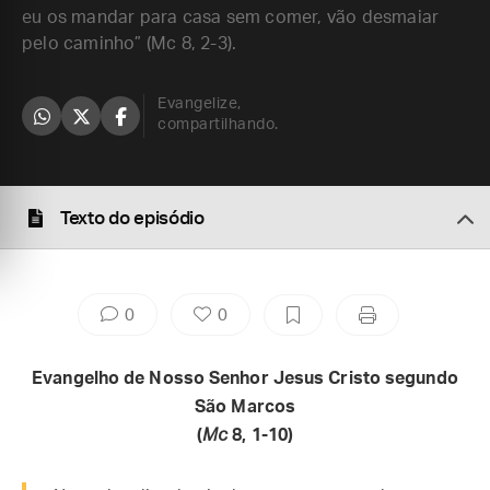
eu os mandar para casa sem comer, vão desmaiar
pelo caminho” (Mc 8, 2-3).
Evangelize,
compartilhando.
Texto do episódio
0
0
Evangelho de Nosso Senhor Jesus Cristo segundo
São Marcos
(
Mc
8, 1-10)