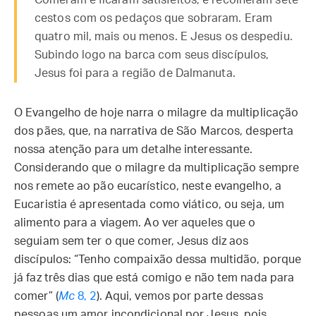
Comeram e ficaram satisfeitos, e recolheram sete
cestos com os pedaços que sobraram. Eram
quatro mil, mais ou menos. E Jesus os despediu.
Subindo logo na barca com seus discípulos,
Jesus foi para a região de Dalmanuta.
O Evangelho de hoje narra o milagre da multiplicação
dos pães, que, na narrativa de São Marcos, desperta
nossa atenção para um detalhe interessante.
Considerando que o milagre da multiplicação sempre
nos remete ao pão eucarístico, neste evangelho, a
Eucaristia é apresentada como viático, ou seja, um
alimento para a viagem. Ao ver aqueles que o
seguiam sem ter o que comer, Jesus diz aos
discípulos: “Tenho compaixão dessa multidão, porque
já faz três dias que está comigo e não tem nada para
comer” (
Mc
8, 2
). Aqui, vemos por parte dessas
pessoas um amor incondicional por Jesus, pois,