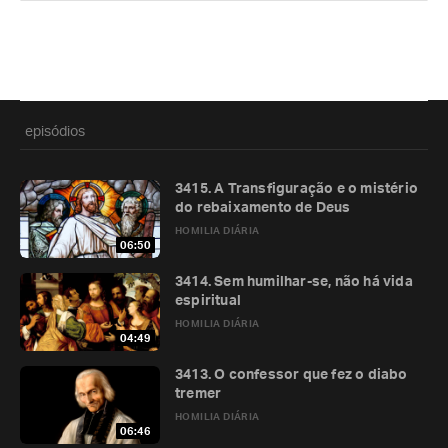
episódios
3415. A Transfiguração e o mistério
do rebaixamento de Deus
HOMILIA DIÁRIA
06:50
3414. Sem humilhar-se, não há vida
espiritual
HOMILIA DIÁRIA
04:49
3413. O confessor que fez o diabo
tremer
HOMILIA DIÁRIA
06:46