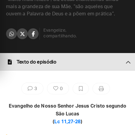
mais a grandeza de sua Mãe, “são aqueles que
ouvem a Palavra de Deus e a põem em prática”.
Evangelize,
compartilhando.
Texto do episódio
3
0
Evangelho de Nosso Senhor Jesus Cristo segundo
São Lucas
(
Lc 11,27-28
)