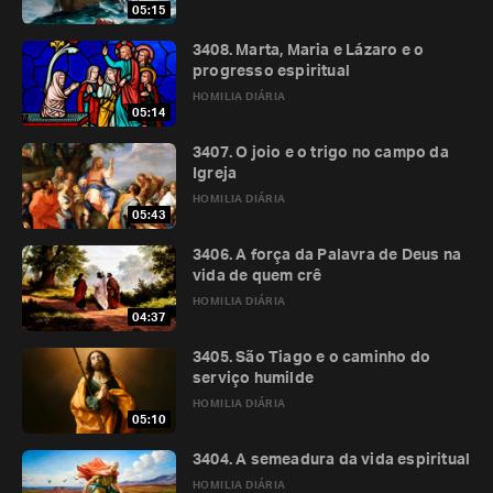
05:15
3408. Marta, Maria e Lázaro e o
progresso espiritual
HOMILIA DIÁRIA
05:14
3407. O joio e o trigo no campo da
Igreja
HOMILIA DIÁRIA
05:43
3406. A força da Palavra de Deus na
vida de quem crê
HOMILIA DIÁRIA
04:37
3405. São Tiago e o caminho do
serviço humilde
HOMILIA DIÁRIA
05:10
3404. A semeadura da vida espiritual
HOMILIA DIÁRIA