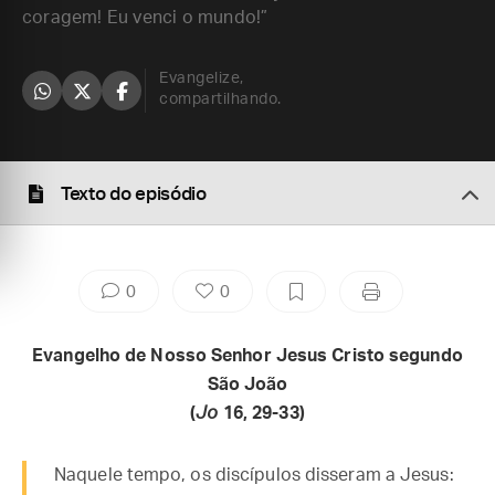
coragem! Eu venci o mundo!”
Evangelize,
compartilhando.
Texto do episódio
0
0
Evangelho de Nosso Senhor Jesus Cristo segundo
São João
(
Jo
16, 29-33)
Naquele tempo, os discípulos disseram a Jesus: