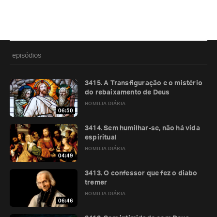
episódios
3415. A Transfiguração e o mistério
do rebaixamento de Deus
HOMILIA DIÁRIA
06:50
3414. Sem humilhar-se, não há vida
espiritual
HOMILIA DIÁRIA
04:49
3413. O confessor que fez o diabo
tremer
HOMILIA DIÁRIA
06:46