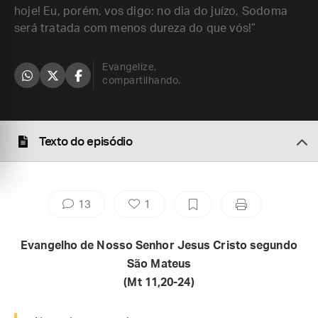
hoje! Eu, porém, vos digo: no dia do juízo, Sodoma
será tratada com menos dureza do que vós!”
Evangelize,
compartilhando.
Texto do episódio
13
1
Evangelho de Nosso Senhor Jesus Cristo segundo
São Mateus
(Mt
11,20-24)