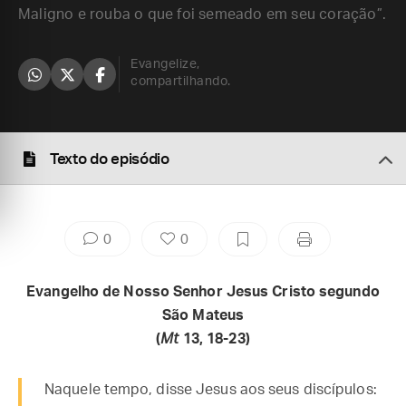
Maligno e rouba o que foi semeado em seu coração”.
Evangelize,
compartilhando.
Texto do episódio
0
0
Evangelho de Nosso Senhor Jesus Cristo segundo
São Mateus
(
Mt
13, 18-23)
Naquele tempo, disse Jesus aos seus discípulos: