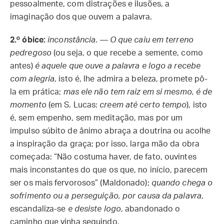
pessoalmente, com distrações e ilusões, a
imaginação dos que ouvem a palavra.
2.º óbice:
inconstância
. —
O que caiu em terreno
pedregoso
(ou seja, o que recebe a semente, como
antes)
é aquele que ouve a palavra e logo a recebe
com alegria
, isto é, lhe admira a beleza, promete pô-
la em prática;
mas ele não tem raiz em si mesmo, é de
momento
(em S. Lucas:
creem até certo tempo
), isto
é, sem empenho, sem meditação, mas por um
impulso súbito de ânimo abraça a doutrina ou acolhe
a inspiração da graça; por isso, larga mão da obra
começada: “Não costuma haver, de fato, ouvintes
mais inconstantes do que os que, no início, parecem
ser os mais fervorosos” (Maldonado);
quando chega o
sofrimento ou a perseguição, por causa da palavra
,
escandaliza-se
e desiste logo
, abandonado o
caminho que vinha seguindo.