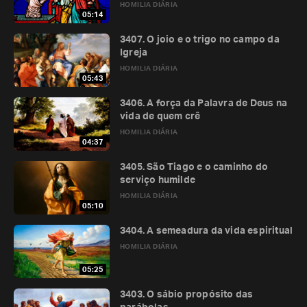
HOMILIA DIÁRIA
05:14
3407. O joio e o trigo no campo da
Igreja
HOMILIA DIÁRIA
05:43
3406. A força da Palavra de Deus na
vida de quem crê
HOMILIA DIÁRIA
04:37
3405. São Tiago e o caminho do
serviço humilde
HOMILIA DIÁRIA
05:10
3404. A semeadura da vida espiritual
HOMILIA DIÁRIA
05:25
3403. O sábio propósito das