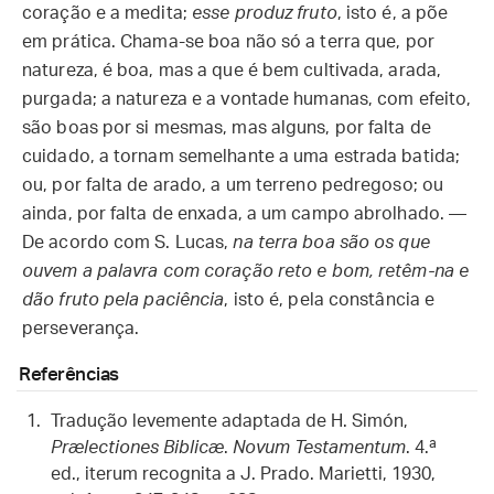
coração e a medita;
esse produz fruto
, isto é, a põe
em prática. Chama-se boa não só a terra que, por
natureza, é boa, mas a que é bem cultivada, arada,
purgada; a natureza e a vontade humanas, com efeito,
são boas por si mesmas, mas alguns, por falta de
cuidado, a tornam semelhante a uma estrada batida;
ou, por falta de arado, a um terreno pedregoso; ou
ainda, por falta de enxada, a um campo abrolhado. —
De acordo com S. Lucas,
na terra boa são os que
ouvem a palavra com coração reto e bom, retêm-na e
dão fruto pela paciência
, isto é, pela constância e
perseverança.
Referências
Tradução levemente adaptada de H. Simón,
Prælectiones Biblicæ
.
Novum Testamentum
. 4.ª
ed., iterum recognita a J. Prado. Marietti, 1930,