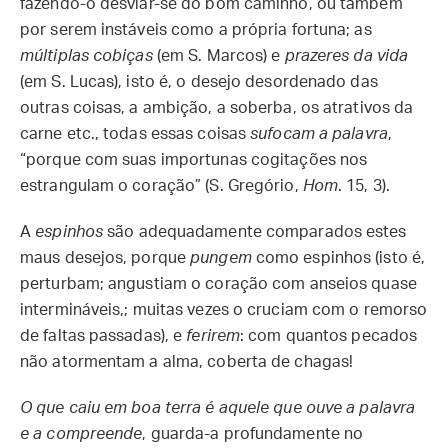
fazendo-o desviar-se do bom caminho, ou também
por serem instáveis como a própria fortuna; as
múltiplas cobiças
(em S. Marcos) e
prazeres da vida
(em S. Lucas), isto é, o desejo desordenado das
outras coisas, a ambição, a soberba, os atrativos da
carne etc., todas essas coisas
sufocam a palavra
,
“porque com suas importunas cogitações nos
estrangulam o coração” (S. Gregório,
Hom
. 15, 3).
A
espinhos
são adequadamente comparados estes
maus desejos, porque
pungem
como espinhos (isto é,
perturbam; angustiam o coração com anseios quase
intermináveis,; muitas vezes o cruciam com o remorso
de faltas passadas), e
ferirem
: com quantos pecados
não atormentam a alma, coberta de chagas!
O que caiu em boa terra é aquele que ouve a palavra
e a compreende
, guarda-a profundamente no