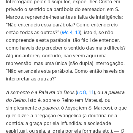
Interrogado pelos discípulos, expõe-lhes Cristo em
privado o sentido da parábola do semeador; em S.
Marcos, repreende-lhes antes a falta de inteligência:
“Não entendeis essa parábola? Como entendereis
então todas as outras?” (
Mc
4, 13
), isto é, se não
compreendeis esta parábola, tão fácil de entender,
como haveis de perceber o sentido das mais difíceis?
Alguns autores, contudo, não veem aqui uma
repreensão, mas uma única (não dupla) interrogação:
“Não entendeis esta parábola. Como então haveis de
interpretar as outras?”
A semente é a Palavra de Deus
(
Lc
8, 11
), ou
a palavra
do Reino
, isto é, sobre o Reino (em Mateus), ou
simplesmente
a palavra
, ὁ λόγος (em S. Marcos), o que
quer dizer: a pregação evangélica (a doutrina nela
contida; a graça por ela infundida; a sociedade
espiritual, ou seja, a Igreja por ela formada etc.). —
O