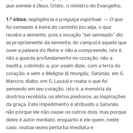
que semeia é Deus
, Cristo, o ministro do Evangelho.
1.º óbice:
negligência e preguiça espiritual
. —
O que
foi semeado à beira do caminho
(ou seja, o que
recebe a semente, pois a locução “ser semeado” diz-
se propriamente da semente; do campo) é aquele que
ouve a palavra do Reino e não a compreende
, isto é,
não a guarda profundamente no coração, não a
medita, cobrindo-a, por assim dizer, com a terra do
coração; e
vem o Maligno
(ὁ πονηρὸς: Satanás, em S.
Marcos; diabo, em S. Lucas)
e rouba o que foi
semeado em seu coração
, isto é, a memória da
doutrina recebida, os afetos piedosos, as inspirações
da graça. Este impedimento é atribuído a Satanás,
não porque ele não cause os outros dois, mas porque
deles é autor mediato, enquanto é ele quem, neste
caso, muitas vezes perturba imediata e