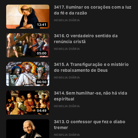
3417. Iluminar os corações com a luz
da fé e da razão
HOMILIA DIÁRIA
12:41
3416. O verdadeiro sentido da
renúncia cristã
HOMILIA DIÁRIA
05:00
3415. A Transfiguração e o mistério
do rebaixamento de Deus
HOMILIA DIÁRIA
06:50
3414. Sem humilhar-se, não há vida
espiritual
HOMILIA DIÁRIA
04:49
3413. O confessor que fez o diabo
tremer
HOMILIA DIÁRIA