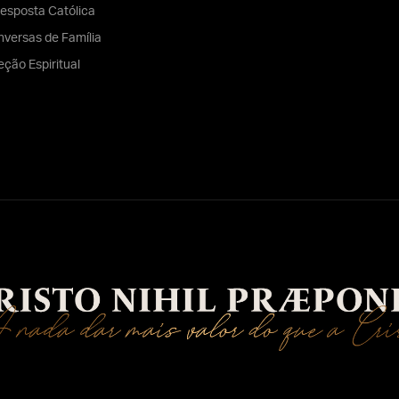
esposta Católica
versas de Família
eção Espiritual