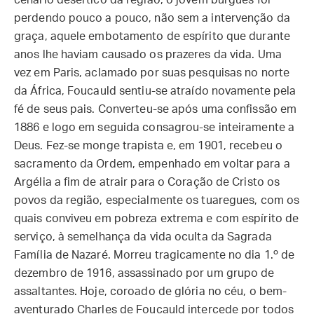
cenário desértico da região, o jovem burguês foi
perdendo pouco a pouco, não sem a intervenção da
graça, aquele embotamento de espírito que durante
anos lhe haviam causado os prazeres da vida. Uma
vez em Paris, aclamado por suas pesquisas no norte
da África, Foucauld sentiu-se atraído novamente pela
fé de seus pais. Converteu-se após uma confissão em
1886 e logo em seguida consagrou-se inteiramente a
Deus. Fez-se monge trapista e, em 1901, recebeu o
sacramento da Ordem, empenhado em voltar para a
Argélia a fim de atrair para o Coração de Cristo os
povos da região, especialmente os tuaregues, com os
quais conviveu em pobreza extrema e com espírito de
serviço, à semelhança da vida oculta da Sagrada
Família de Nazaré. Morreu tragicamente no dia 1.º de
dezembro de 1916, assassinado por um grupo de
assaltantes. Hoje, coroado de glória no céu, o bem-
aventurado Charles de Foucauld intercede por todos