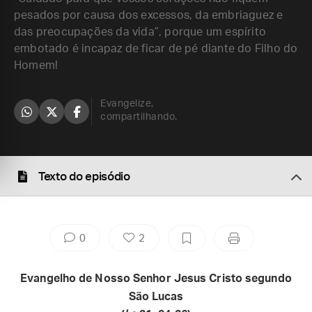
pesados por causa dos excessos, da embriaguez e
das preocupações da vida”, porque um espírito
embotado é incapaz de ficar de pé diante do Filho do
Homem!
Evangelize,
compartilhando.
Texto do episódio
0
2
Evangelho de Nosso Senhor Jesus Cristo segundo
São Lucas