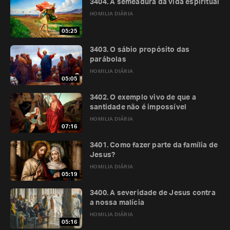
3404. A semeadura da vida espiritual
HOMILIA DIÁRIA
05:25
3403. O sábio propósito das
parábolas
HOMILIA DIÁRIA
05:05
3402. O exemplo vivo de que a
santidade não é impossível
HOMILIA DIÁRIA
07:16
3401. Como fazer parte da família de
Jesus?
HOMILIA DIÁRIA
05:19
3400. A severidade de Jesus contra
a nossa malícia
HOMILIA DIÁRIA
05:16