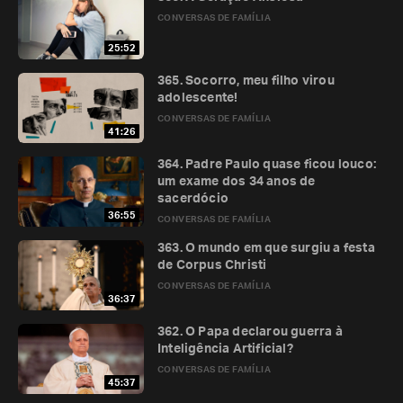
CONVERSAS DE FAMÍLIA
25:52
365. Socorro, meu filho virou
adolescente!
CONVERSAS DE FAMÍLIA
41:26
364. Padre Paulo quase ficou louco:
um exame dos 34 anos de
sacerdócio
36:55
CONVERSAS DE FAMÍLIA
363. O mundo em que surgiu a festa
de Corpus Christi
CONVERSAS DE FAMÍLIA
36:37
362. O Papa declarou guerra à
Inteligência Artificial?
CONVERSAS DE FAMÍLIA
45:37