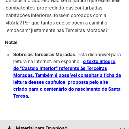
de seus moradores? Não seria natural que esses fiéis
combatentes, progredindo das conturbadas
habitações inferiores, fossem coroados com a
vitória? Por que tantos que se põem a caminho
"empacam" justamente nas Terceiras Moradas?
Notas
Sobre as Terceiras Moradas
. Está disponível para
leitura na Internet, em espanhol,
o texto íntegro
de "Castelo Interior" referente às Terceiras
Moradas. Também é possível consultar a
ficha de
leitura desses capítulos, proposta pelo site
criado para o centenário do nascimento de Santa
Teresa.
Material para Download