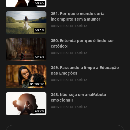
50:45
351. Por que o mundo seria
incompleto sem a mulher
CONVERSAS DE FAMÍLIA
50:16
350. Entenda por que é lindo ser
católico!
CONVERSAS DE FAMÍLIA
52:48
349. Passando a limpo a Educação
das Emoções
CONVERSAS DE FAMÍLIA
01:06:32
348. Não seja um analfabeto
emocional!
CONVERSAS DE FAMÍLIA
49:26