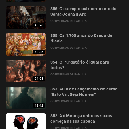
356. O exemplo extraordinário de
Santa Joana d’Arc
CONVERSAS DE FAMÍLIA
46:23
355. Os 1.700 anos do Credo de
Niceia
CONVERSAS DE FAMÍLIA
48:35
354. O Purgatório é igual para
todos?
CONVERSAS DE FAMÍLIA
54:58
353. Aula de Lançamento do curso
“Esto Vir: Seja Homem”
CONVERSAS DE FAMÍLIA
42:42
352. A diferença entre os sexos
começa na sua cabeça
CONVERSAS DE FAMÍLIA