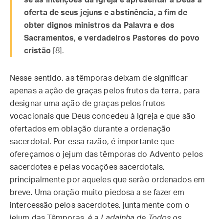
se às intenções da Igreja e apresentar a Deus a
oferta de seus jejuns e abstinência, a fim de
obter dignos ministros da Palavra e dos
Sacramentos, e verdadeiros Pastores do povo
cristão
[8].
Nesse sentido, as têmporas deixam de significar
apenas a ação de graças pelos frutos da terra, para
designar uma ação de graças pelos frutos
vocacionais que Deus concedeu à Igreja e que são
ofertados em oblação durante a ordenação
sacerdotal. Por essa razão, é importante que
ofereçamos o jejum das têmporas do Advento pelos
sacerdotes e pelas vocações sacerdotais,
principalmente por aqueles que serão ordenados em
breve. Uma oração muito piedosa a se fazer em
intercessão pelos sacerdotes, juntamente com o
jejum das Têmporas, é a
Ladainha de Todos os