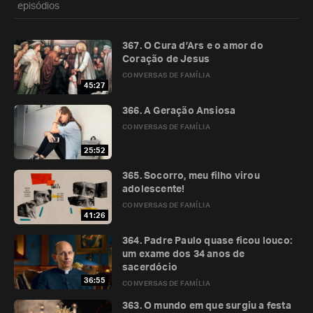
episódios
367. O Cura d’Ars e o amor do
Coração de Jesus
CONVERSAS DE FAMÍLIA
45:27
366. A Geração Ansiosa
CONVERSAS DE FAMÍLIA
25:52
365. Socorro, meu filho virou
adolescente!
CONVERSAS DE FAMÍLIA
41:26
364. Padre Paulo quase ficou louco:
um exame dos 34 anos de
sacerdócio
36:55
CONVERSAS DE FAMÍLIA
363. O mundo em que surgiu a festa