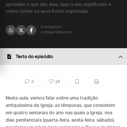
aprender o que são elas, qual o seu significado e
como colher os seus frutos espirituais.
Evangelize,
compartilhando.
Texto do episódio
3
24
Nesta aula, vamos falar sobre uma tradição
antiquíssima da Igreja: as têmporas, que consistem
em quatro semanas do ano nas quais a Igreja, nos
dias penitenciais (quarta-feira, sexta-feira; sábado),