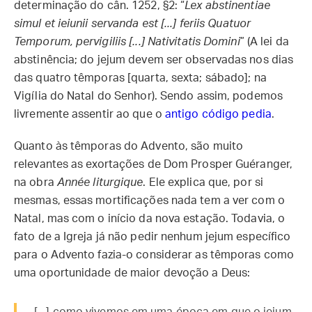
determinação do cân. 1252, §2: “
Lex abstinentiae
simul et ieiunii
servanda est [...] feriis Quatuor
Temporum, pervigiliis [...] Nativitatis Domini
” (A lei da
abstinência; do jejum devem ser observadas nos dias
das quatro têmporas [quarta, sexta; sábado]; na
Vigília do Natal do Senhor). Sendo assim, podemos
livremente assentir ao que o
antigo código pedia
.
Quanto às têmporas do Advento, são muito
relevantes as exortações de Dom Prosper Guéranger,
na obra
Année liturgique
. Ele explica que, por si
mesmas, essas mortificações nada tem a ver com o
Natal, mas com o início da nova estação. Todavia, o
fato de a Igreja já não pedir nenhum jejum específico
para o Advento fazia-o considerar as têmporas como
uma oportunidade de maior devoção a Deus: