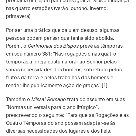
proclama um jejum para consagrar a Deus a mudança
nas quatro estações (verão, outono, inverno;
primavera).
Por ser uma prática que caiu em desuso, algumas
pessoas podem pensar que tenha sido abolida.
Porém, o
Cerimonial dos Bispos
prevê as têmporas,
em seu número 381: “Nas rogações e nas quatro
têmporas a Igreja costuma orar ao Senhor pelas
várias necessidades dos homens, sobretudo pelos
frutos da terra e pelos trabalhos dos homens e
render-lhe publicamente ação de graças” [1].
Também o
Missal Romano
trata do assunto em suas
“Normas universais para o ano litúrgico”,
prescrevendo o seguinte: “Para que as Rogações e as
Quatro Têmporas do ano possam adaptar-se às
diversas necessidades dos lugares e dos fiéis,