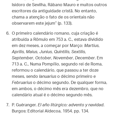
Isidoro de Sevilha, Rábano Mauro e muitos outros
escritores da antiguidade cristã. No entanto,
chama a atenção o fato de os orientais não
observarem este jejum” (p. 133).
O primeiro calendário romano, cuja criação é
atribuída a Rômulo em 753 a. C., estava dividido
em dez meses, a começar por Março:
Martius
,
Aprilis
,
Maius
,
Junius
,
Quintilis
,
Sextilis
,
September
,
October
,
November
,
December
. Em
713 a. C., Numa Pompílio, segundo rei de Roma,
reformou o calendário, que passou a ter doze
meses, sendo
Ianuarius
o décimo primeiro e
Februarius
o décimo segundo. De qualquer forma,
em ambos, o décimo mês era dezembro, que no
calendário atual é o décimo segundo mês.
P. Guéranger.
El año litúrgico: advento y navidad
.
Burgos: Editorial Aldecoa, 1954. pp. 134.