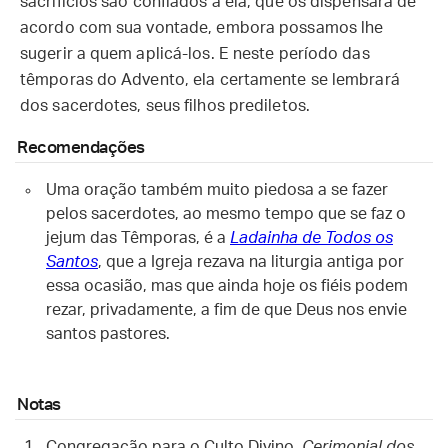
sacrifícios são confiados a ela, que os dispensará de
acordo com sua vontade, embora possamos lhe
sugerir a quem aplicá-los. E neste período das
têmporas do Advento, ela certamente se lembrará
dos sacerdotes, seus filhos prediletos.
Recomendações
Uma oração também muito piedosa a se fazer
pelos sacerdotes, ao mesmo tempo que se faz o
jejum das Têmporas, é a
Ladainha de Todos os
Santos
, que a Igreja rezava na liturgia antiga por
essa ocasião, mas que ainda hoje os fiéis podem
rezar, privadamente, a fim de que Deus nos envie
santos pastores.
Notas
Congregação para o Culto Divino.
Cerimonial dos