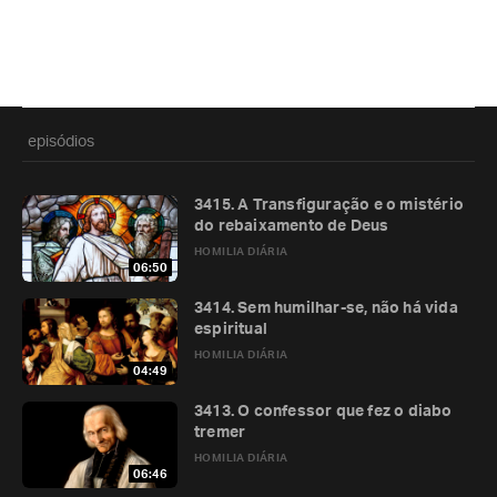
episódios
3415. A Transfiguração e o mistério
do rebaixamento de Deus
HOMILIA DIÁRIA
06:50
3414. Sem humilhar-se, não há vida
espiritual
HOMILIA DIÁRIA
04:49
3413. O confessor que fez o diabo
tremer
HOMILIA DIÁRIA
06:46