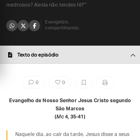
medrosos? Ainda não tendes fé?’”
Evangelize,
compartilhando.
Texto do episódio
0
0
Evangelho de Nosso Senhor Jesus Cristo segundo
São Marcos
(
Mc
4, 35-41)
Naquele dia, ao cair da tarde, Jesus disse a seus