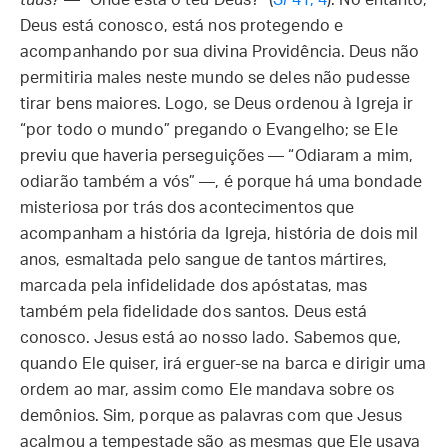
tuus?
— “Onde está o teu Deus?” (
Sl
41, 4
). No entanto,
Deus está conosco, está nos protegendo e
acompanhando por sua divina Providência. Deus não
permitiria males neste mundo se deles não pudesse
tirar bens maiores. Logo, se Deus ordenou à Igreja ir
“por todo o mundo” pregando o Evangelho; se Ele
previu que haveria perseguições — “Odiaram a mim,
odiarão também a vós” —, é porque há uma bondade
misteriosa por trás dos acontecimentos que
acompanham a história da Igreja, história de dois mil
anos, esmaltada pelo sangue de tantos mártires,
marcada pela infidelidade dos apóstatas, mas
também pela fidelidade dos santos. Deus está
conosco. Jesus está ao nosso lado. Sabemos que,
quando Ele quiser, irá erguer-se na barca e dirigir uma
ordem ao mar, assim como Ele mandava sobre os
demônios. Sim, porque as palavras com que Jesus
acalmou a tempestade são as mesmas que Ele usava