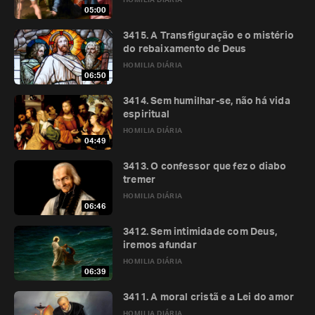
HOMILIA DIÁRIA
05:00
3415. A Transfiguração e o mistério
do rebaixamento de Deus
HOMILIA DIÁRIA
06:50
3414. Sem humilhar-se, não há vida
espiritual
HOMILIA DIÁRIA
04:49
3413. O confessor que fez o diabo
tremer
HOMILIA DIÁRIA
06:46
3412. Sem intimidade com Deus,
iremos afundar
HOMILIA DIÁRIA
06:39
3411. A moral cristã e a Lei do amor
HOMILIA DIÁRIA