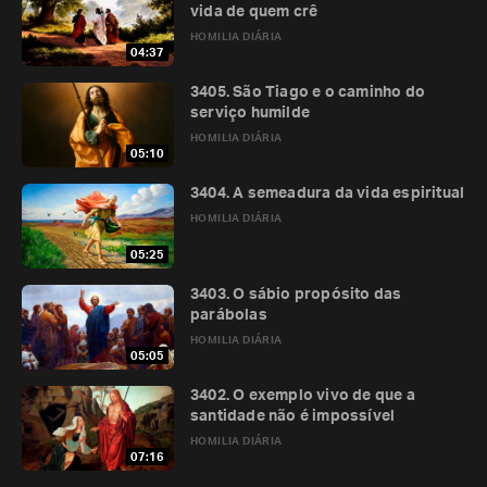
vida de quem crê
HOMILIA DIÁRIA
04:37
3405. São Tiago e o caminho do
serviço humilde
HOMILIA DIÁRIA
05:10
3404. A semeadura da vida espiritual
HOMILIA DIÁRIA
05:25
3403. O sábio propósito das
parábolas
HOMILIA DIÁRIA
05:05
3402. O exemplo vivo de que a
santidade não é impossível
HOMILIA DIÁRIA
07:16