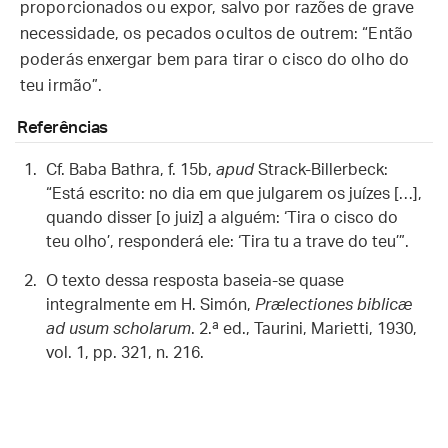
proporcionados ou expor, salvo por razões de grave
necessidade, os pecados ocultos de outrem: “Então
poderás enxergar bem para tirar o cisco do olho do
teu irmão”.
Referências
Cf. Baba Bathra, f. 15b,
apud
Strack-Billerbeck:
“Está escrito: no dia em que julgarem os juízes […],
quando disser [o juiz] a alguém: ‘Tira o cisco do
teu olho’, responderá ele: ‘Tira tu a trave do teu’”.
O texto dessa resposta baseia-se quase
integralmente em H. Simón,
Prælectiones biblicæ
ad usum scholarum
. 2.ª ed., Taurini, Marietti, 1930,
vol. 1, pp. 321, n. 216.