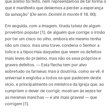
que ânimo foi feito, nem repreendamos de tal forma o
que é manifesto que deixemos a perder a esperança
da salvação” (
De serm
.
Domini in monte
II 18, 60).
Em seguida, com a imagem, tirada talvez de algum
provérbio popular [1], de alguém que corrige o irmão
por ter um cisco no olho, embora ele mesmo tenha
não um cisco, mas uma trave, condena o Senhor a
tolice e a hipocrisia daqueles que veem os defeitos
mais leves do próximo, mas não os seus próprios e
graves defeitos. — Esta flecha tem por alvo
sobretudo os fariseus; mas a doutrina, como se vê, é
universal e engloba a todos os que padecem deste
vício, e principalmente os ministros da Igreja que, ao
cumpriem o dever de corrigir, mostram às vezes ter
as mesmas manchas — e até mais graves! — que
corrigem [1].