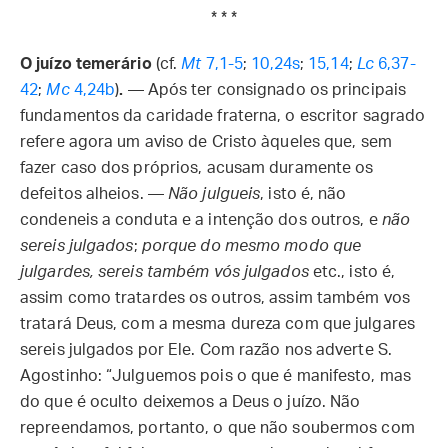
* * *
O juízo temerário
(cf.
Mt
7,1-5
;
10,24s
;
15,14
;
Lc
6,37-
42
;
Mc
4,24b
)
.
— Após ter consignado os principais
fundamentos da caridade fraterna, o escritor sagrado
refere agora um aviso de Cristo àqueles que, sem
fazer caso dos próprios, acusam duramente os
defeitos alheios. —
Não julgueis
, isto é, não
condeneis a conduta e a intenção dos outros, e
não
sereis julgados
;
porque do mesmo modo que
julgardes, sereis também vós julgados
etc., isto é,
assim como tratardes os outros, assim também vos
tratará Deus, com a mesma dureza com que julgares
sereis julgados por Ele. Com razão nos adverte S.
Agostinho: “Julguemos pois o que é manifesto, mas
do que é oculto deixemos a Deus o juízo. Não
repreendamos, portanto, o que não soubermos com