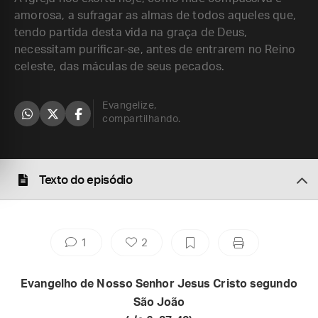
amorosa, a sufragar as almas de todos aqueles que,
tendo partida desta vida na graça de Deus,
necessitam purificar-se, antes de entrarem no Reino
celeste, das máculas de seus pecados.
Evangelize,
compartilhando.
Texto do episódio
1
2
Evangelho de Nosso Senhor Jesus Cristo segundo
São João