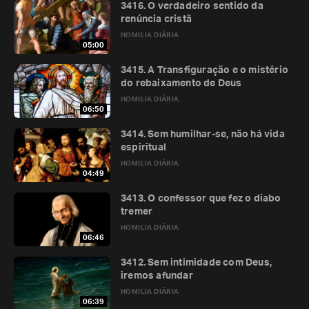
3416. O verdadeiro sentido da
renúncia cristã
HOMILIA DIÁRIA
05:00
3415. A Transfiguração e o mistério
do rebaixamento de Deus
HOMILIA DIÁRIA
06:50
3414. Sem humilhar-se, não há vida
espiritual
HOMILIA DIÁRIA
04:49
3413. O confessor que fez o diabo
tremer
HOMILIA DIÁRIA
06:46
3412. Sem intimidade com Deus,
iremos afundar
HOMILIA DIÁRIA
06:39