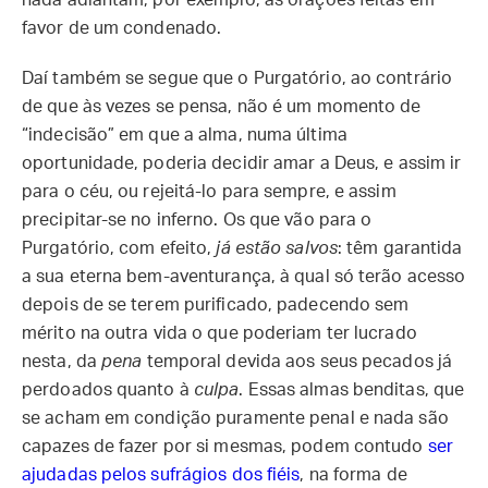
nada adiantam, por exemplo, as orações feitas em
favor de um condenado.
Daí também se segue que o Purgatório, ao contrário
de que às vezes se pensa, não é um momento de
“indecisão” em que a alma, numa última
oportunidade, poderia decidir amar a Deus, e assim ir
para o céu, ou rejeitá-lo para sempre, e assim
precipitar-se no inferno. Os que vão para o
Purgatório, com efeito,
já estão salvos
: têm garantida
a sua eterna bem-aventurança, à qual só terão acesso
depois de se terem purificado, padecendo sem
mérito na outra vida o que poderiam ter lucrado
nesta, da
pena
temporal devida aos seus pecados já
perdoados quanto à
culpa
. Essas almas benditas, que
se acham em condição puramente penal e nada são
capazes de fazer por si mesmas, podem contudo
ser
ajudadas pelos sufrágios dos fiéis
, na forma de