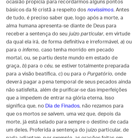
ocasião propícia para recordarmos alguns pontos
básicos da fé cristã a respeito dos
novíssimos
. Antes
de tudo, é preciso saber que, logo após a morte, a
alma humana apresenta-se diante de Deus para
receber a sentença do seu
juízo particular
, em virtude
da qual ela irá, de forma definitiva e irreformável,
a
) ou
para o
inferno
, caso tenha morrido em pecado
mortal, ou, se partiu deste mundo em estado de
graça,
b
) para o
céu
, se estiver totalmente preparada
para a visão beatífica,
c
) ou para o
Purgatório
, onde
deverá pagar a pena temporal de seus pecados ainda
não satisfeita, além de purificar-se das imperfeições
que a impedem de entrar na glória eterna. Isso
significa que, no
Dia de Finados
, não rezamos para
que os mortos
se salvem
, uma vez que, depois da
morte, já está selado para sempre o destino de cada
um deles. Proferida a sentença do juízo particular, de