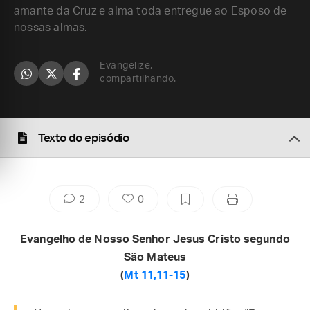
amante da Cruz e alma toda entregue ao Esposo de
nossas almas.
Evangelize,
compartilhando.
Texto do episódio
2
0
Evangelho de Nosso Senhor Jesus Cristo segundo
São Mateus
(
Mt 11,11-15
)