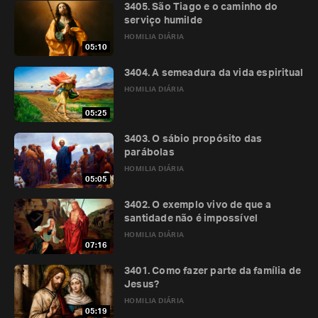
3405. São Tiago e o caminho do
serviço humilde
HOMILIA DIÁRIA
05:10
3404. A semeadura da vida espiritual
HOMILIA DIÁRIA
05:25
3403. O sábio propósito das
parábolas
HOMILIA DIÁRIA
05:05
3402. O exemplo vivo de que a
santidade não é impossível
HOMILIA DIÁRIA
07:16
3401. Como fazer parte da família de
Jesus?
HOMILIA DIÁRIA
05:19