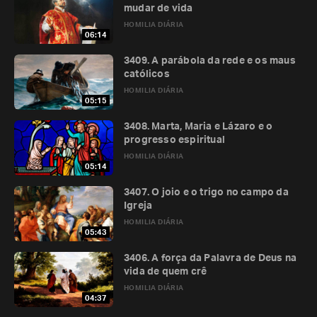
mudar de vida
HOMILIA DIÁRIA
06:14
3409. A parábola da rede e os maus
católicos
HOMILIA DIÁRIA
05:15
3408. Marta, Maria e Lázaro e o
progresso espiritual
HOMILIA DIÁRIA
05:14
3407. O joio e o trigo no campo da
Igreja
HOMILIA DIÁRIA
05:43
3406. A força da Palavra de Deus na
vida de quem crê
HOMILIA DIÁRIA
04:37