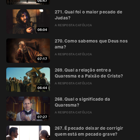
06:47
271. Qual foi o maior pecado de
Judas?
A RESPOSTA CATÓLICA
08:04
270. Como sabemos que Deus nos
ama?
A RESPOSTA CATÓLICA
07:17
269. Qual a relação entre a
Quaresma e a Paixão de Cristo?
A RESPOSTA CATÓLICA
06:44
268. Qual o significado da
Quaresma?
A RESPOSTA CATÓLICA
07:27
267. É pecado deixar de corrigir
quem está em pecado grave?