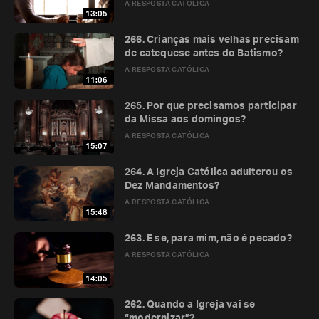
A RESPOSTA CATÓLICA
13:05
266. Crianças mais velhas precisam
de catequese antes do Batismo?
A RESPOSTA CATÓLICA
11:06
265. Por que precisamos participar
da Missa aos domingos?
A RESPOSTA CATÓLICA
15:07
264. A Igreja Católica adulterou os
Dez Mandamentos?
A RESPOSTA CATÓLICA
15:48
263. E se, para mim, não é pecado?
A RESPOSTA CATÓLICA
14:05
262. Quando a Igreja vai se
“modernizar”?