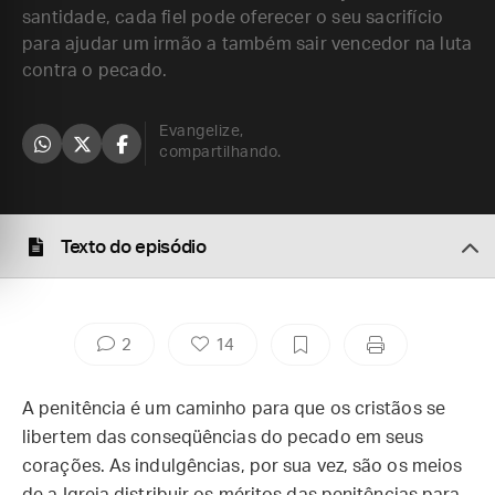
santidade, cada fiel pode oferecer o seu sacrifício
para ajudar um irmão a também sair vencedor na luta
contra o pecado.
Evangelize,
compartilhando.
Texto do episódio
2
14
A penitência é um caminho para que os cristãos se
libertem das conseqüências do pecado em seus
corações. As indulgências, por sua vez, são os meios