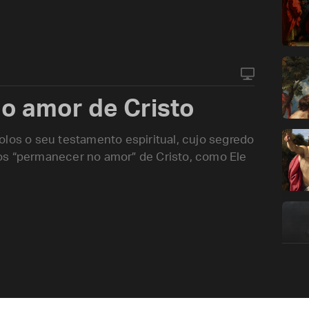
 amor de Cristo
olos o seu testamento espiritual, cujo segredo
os “permanecer no amor” de Cristo, como Ele