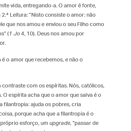
ite vida, entregando-a. O amor é fonte,
2.ª Leitura: “Nisto consiste o amor: não
le que nos amou e enviou o seu Filho como
s” (
1 Jo
4, 10). Deus nos amou por
or.
a é o amor que recebemos, e não o
m contraste com os espíritas. Nós, católicos,
. O espírita acha que o amor que salva é o
 filantropia: ajuda os pobres, cria
coisa, porque acha que a filantropia é o
 próprio esforço, um
upgrade
, “passar de