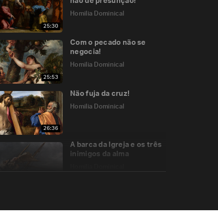
não de presunção!
Homilia Dominical
25:30
Com o pecado não se
negocia!
Homilia Dominical
25:53
Não fuja da cruz!
Homilia Dominical
26:36
A barca da Igreja e os três
inimigos da alma
Homilia Dominical
25:51
O pastoreio e o amor
indiviso a Cristo