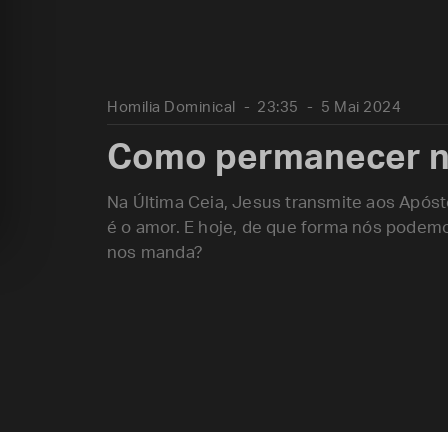
Homilia Dominical
23:35
5 Mai 2024
Como permanecer no
Na Última Ceia, Jesus transmite aos Apóst
é o amor. E hoje, de que forma nós podem
nos manda?