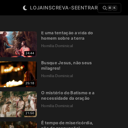
LOJA
INSCREVA-SE
ENTRAR
⌘
K
É uma tentação a vida do
homem sobre a terra
Homilia Dominical
24:44
Busque Jesus, não seus
milagres!
Homilia Dominical
25:18
O mistério do Batismo e a
necessidade da oração
Homilia Dominical
21:50
É tempo de misericórdia,