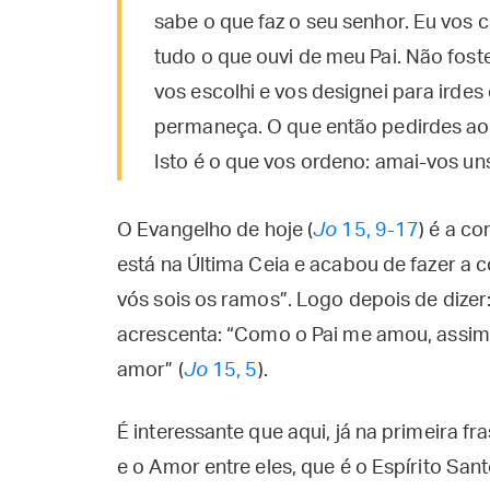
sabe o que faz o seu senhor. Eu vos
tudo o que ouvi de meu Pai. Não fost
vos escolhi e vos designei para irdes
permaneça. O que então pedirdes ao
Isto é o que vos ordeno: amai-vos un
O Evangelho de hoje (
Jo
15, 9-17
) é a c
está na Última Ceia e acabou de fazer a c
vós sois os ramos”. Logo depois de dize
acrescenta: “Como o Pai me amou, assi
amor” (
Jo
15, 5
).
É interessante que aqui, já na primeira fras
e o Amor entre eles, que é o Espírito Sant