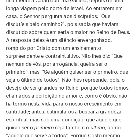
finalmente a Cafarnaum, na Galileia, depois de uma
longa viagem pelo norte de Israel. Ao entrarem em
casa, o Senhor pergunta aos discípulos: “Que
discutíeis pelo caminho?”, pois sabia que haviam
discutido sobre quem seria o maior no Reino de Deus.
A resposta deles é um silêncio envergonhado,
rompido por Cristo com um ensinamento
surpreendente e contraintuitivo. Não lhes diz: “Que
nenhum de vós, por arrogância, queira ser o
primeiro”, mas: “Se alguém quiser ser o primeiro, que
seja o último de todos”. Não lhes repreende, pois, o
desejo de ser grandes no Reino, porque todos fomos
chamados à perfeição no amor e, como é óbvio, não
há termo nesta vida para o nosso crescimento em
santidade; antes, estimula-os a buscar a grandeza
espiritual, mas sob uma condição: que aquele que
quiser ser o
primeiro
seja também o
último
, como
“aquele que serve a todos”. Porque Cristo mesmo,