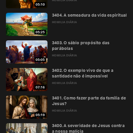
HOMILIA DIÁRIA
05:10
3404. A semeadura da vida espiritual
HOMILIA DIÁRIA
05:25
3403. O sábio propósito das
parábolas
HOMILIA DIÁRIA
05:05
3402. O exemplo vivo de que a
santidade não é impossível
HOMILIA DIÁRIA
07:16
3401. Como fazer parte da família de
Jesus?
HOMILIA DIÁRIA
05:19
3400. A severidade de Jesus contra
a nossa malícia