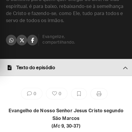
espiritual, é para baixo, rebaixando-se à semelhança
de Cristo e fazendo-se, como Ele, tudo para todos e
servo de todos os irmãos.
Evangelize,
compartilhando.
Texto do episódio
0
0
Evangelho de Nosso Senhor Jesus Cristo segundo
São Marcos
(
Mc
9, 30-37)