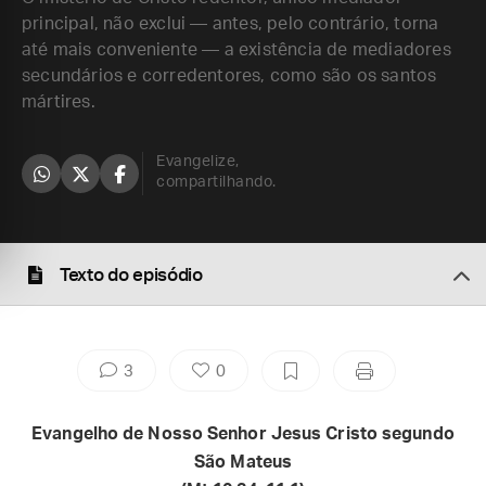
principal, não exclui — antes, pelo contrário, torna
até mais conveniente — a existência de mediadores
secundários e corredentores, como são os santos
mártires.
Evangelize,
compartilhando.
Texto do episódio
3
0
Evangelho de Nosso Senhor Jesus Cristo segundo
São Mateus