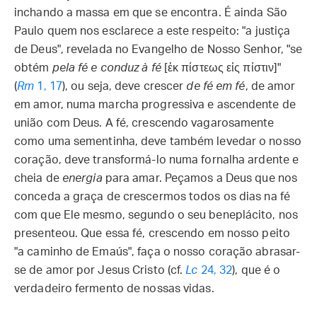
inchando a massa em que se encontra. É ainda São
Paulo quem nos esclarece a este respeito: "a justiça
de Deus", revelada no Evangelho de Nosso Senhor, "se
obtém
pela fé e conduz à fé
[ἐκ πίστεως εἰς πίστιν]"
(
Rm
1, 17
), ou seja, deve crescer
de fé em fé
, de amor
em amor, numa marcha progressiva e ascendente de
união com Deus. A fé, crescendo vagarosamente
como uma sementinha, deve também levedar o nosso
coração, deve transformá-lo numa fornalha ardente e
cheia de
energia
para amar. Peçamos a Deus que nos
conceda a graça de crescermos todos os dias na fé
com que Ele mesmo, segundo o seu beneplácito, nos
presenteou. Que essa fé, crescendo em nosso peito
"a caminho de Emaús", faça o nosso coração abrasar-
se de amor por Jesus Cristo (cf.
Lc
24, 32
), que é o
verdadeiro fermento de nossas vidas.