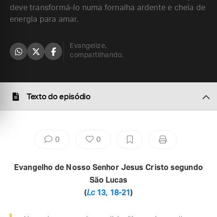
deve transformá-lo numa fornalha ardente e cheia de
energia para amar.
Evangelize,
compartilhando.
Texto do episódio
0
0
Evangelho de Nosso Senhor Jesus Cristo segundo
São Lucas
(
Lc
13, 18-21
)