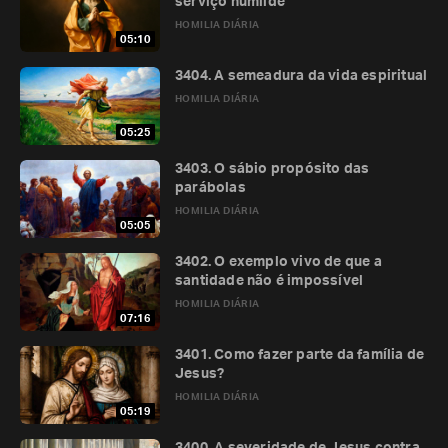
serviço humilde
HOMILIA DIÁRIA
05:10
3404. A semeadura da vida espiritual
HOMILIA DIÁRIA
05:25
3403. O sábio propósito das
parábolas
HOMILIA DIÁRIA
05:05
3402. O exemplo vivo de que a
santidade não é impossível
HOMILIA DIÁRIA
07:16
3401. Como fazer parte da família de
Jesus?
HOMILIA DIÁRIA
05:19