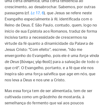
uma certa
dinâmica
, uma certa tendência ao
crescimento, ao desabrochar. Sabemos, por outras
passagens (cf.
Lc
17, 6
), que Jesus se refere neste
Evangelho especialmente à
fé
, identificada com o
Reino de Deus. É São Paulo, contudo, quem, logo no
início de sua Epístola aos Romanos, traduz de forma
incisiva tanto a necessidade de crescermos na
virtude da fé quanto a dinamicidade da Palavra de
Jesus Cristo: "Com efeito", escreve, "não me
envergonho do Evangelho, pois ele é uma
força vinda
de Deus
[δύναμις γὰρ θεοῦ] para a salvação de todo o
que crê". O Evangelho, portanto, e a fé que ele nos
inspira são uma força salvífica que age em nós, que
nos leva a Deus e nos une a Cristo.
Mas essa força tem de ser alimentada, tem de ser
cultivada como um grãozinho de mostarda, à
semelhança do fermento que vai aos poucos