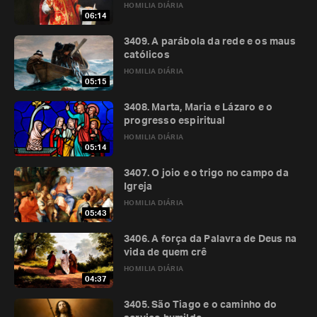
HOMILIA DIÁRIA
06:14
3409. A parábola da rede e os maus
católicos
HOMILIA DIÁRIA
05:15
3408. Marta, Maria e Lázaro e o
progresso espiritual
HOMILIA DIÁRIA
05:14
3407. O joio e o trigo no campo da
Igreja
HOMILIA DIÁRIA
05:43
3406. A força da Palavra de Deus na
vida de quem crê
HOMILIA DIÁRIA
04:37
3405. São Tiago e o caminho do