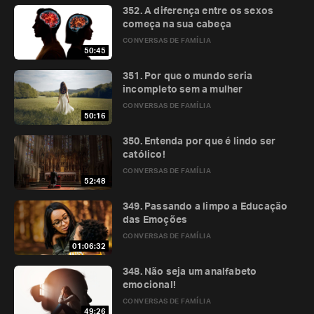
352. A diferença entre os sexos
começa na sua cabeça
CONVERSAS DE FAMÍLIA
50:45
351. Por que o mundo seria
incompleto sem a mulher
CONVERSAS DE FAMÍLIA
50:16
350. Entenda por que é lindo ser
católico!
CONVERSAS DE FAMÍLIA
52:48
349. Passando a limpo a Educação
das Emoções
CONVERSAS DE FAMÍLIA
01:06:32
348. Não seja um analfabeto
emocional!
CONVERSAS DE FAMÍLIA
49:26