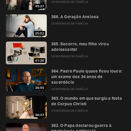
CONVERSAS DE FAMÍLIA
45:27
366. A Geração Ansiosa
CONVERSAS DE FAMÍLIA
25:52
365. Socorro, meu filho virou
adolescente!
CONVERSAS DE FAMÍLIA
41:26
364. Padre Paulo quase ficou louco:
um exame dos 34 anos de
sacerdócio
36:55
CONVERSAS DE FAMÍLIA
363. O mundo em que surgiu a festa
de Corpus Christi
CONVERSAS DE FAMÍLIA
36:37
362. O Papa declarou guerra à