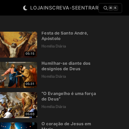
LOJA
INSCREVA-SE
ENTRAR
⌘
K
Festa de Santo André,
Apóstolo
Homilia Diária
05:15
Humilhar-se diante dos
desígnios de Deus
Homilia Diária
05:31
“O Evangelho é uma força
de Deus”
Homilia Diária
05:03
O coração de Jesus em