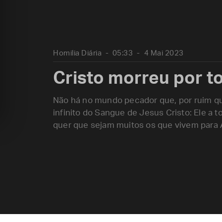
Homilia Diária
05:33
4 Mai 2023
Cristo morreu por 
Não há no mundo pecador que, por ruim que
infinito do Sangue de Jesus Cristo: Ele a t
quer que sejam muitos os que vivem para 