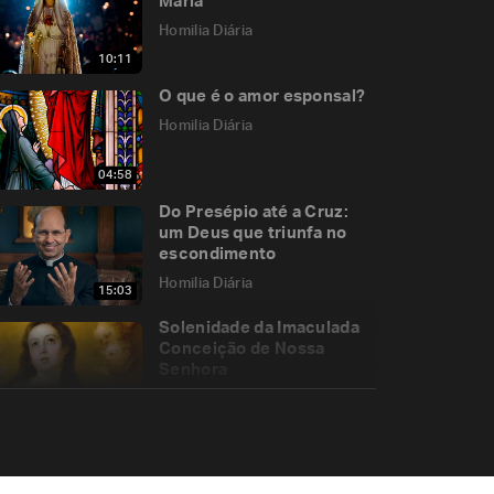
Maria
Homilia Diária
10:11
O que é o amor esponsal?
Homilia Diária
04:58
Do Presépio até a Cruz:
um Deus que triunfa no
escondimento
Homilia Diária
15:03
Solenidade da Imaculada
Conceição de Nossa
Senhora
Homilia Diária
08:54
Santa Teresa d’Ávila e o
desapego das
consolações