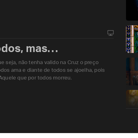
todos, mas…
 seja, não tenha valido na Cruz o preço
odos ama e diante de todos se ajoelha, pois
Aquele que por todos morreu.