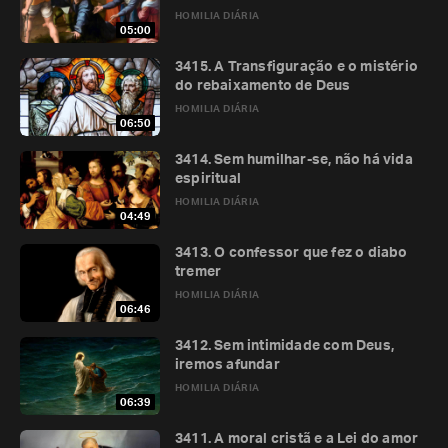
HOMILIA DIÁRIA
05:00
3415. A Transfiguração e o mistério
do rebaixamento de Deus
HOMILIA DIÁRIA
06:50
3414. Sem humilhar-se, não há vida
espiritual
HOMILIA DIÁRIA
04:49
3413. O confessor que fez o diabo
tremer
HOMILIA DIÁRIA
06:46
3412. Sem intimidade com Deus,
iremos afundar
HOMILIA DIÁRIA
06:39
3411. A moral cristã e a Lei do amor