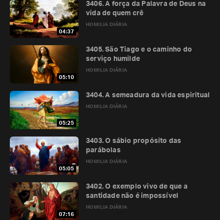
3406. A força da Palavra de Deus na
vida de quem crê
HOMILIA DIÁRIA
04:37
3405. São Tiago e o caminho do
serviço humilde
HOMILIA DIÁRIA
05:10
3404. A semeadura da vida espiritual
HOMILIA DIÁRIA
05:25
3403. O sábio propósito das
parábolas
HOMILIA DIÁRIA
05:05
3402. O exemplo vivo de que a
santidade não é impossível
HOMILIA DIÁRIA
07:16