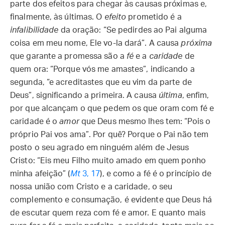
parte dos efeitos para chegar às causas próximas e,
finalmente, às últimas. O
efeito
prometido é a
infalibilidade
da oração: “Se pedirdes ao Pai alguma
coisa em meu nome, Ele vo-la dará”. A causa
próxima
que garante a promessa são a
fé
e a
caridade
de
quem ora: “Porque vós me amastes”, indicando a
segunda, “e acreditastes que eu vim da parte de
Deus”, significando a primeira. A causa
última
, enfim,
por que alcançam o que pedem os que oram com fé e
caridade é o
amor
que Deus mesmo lhes tem: “Pois o
próprio Pai vos ama”. Por quê? Porque o Pai não tem
posto o seu agrado em ninguém além de Jesus
Cristo: “Eis meu Filho muito amado em quem ponho
minha afeição” (
Mt
3, 17
), e como a fé é o princípio de
nossa união com Cristo e a caridade, o seu
complemento e consumação, é evidente que Deus há
de escutar quem reza com fé e amor. E quanto mais