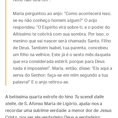
reino não terá fim”.
Maria perguntou ao anjo: “Como acontecerá isso,
se eu não conheço homem algum?” O anjo
respondeu: “O Espírito virá sobre ti, e o poder do
Altíssimo te cobrirá com sua sombra. Por isso, o
menino que vai nascer será chamado Santo, Filho
de Deus. Também Isabel, tua parenta, concebeu
um filho na velhice. Este já é o sexto mês daquela
que era considerada estéril, porque para Deus
nada é impossível”. Maria, então, disse: “Eis aqui a
serva do Senhor; faça-se em mim segundo a tua
palavra!” E o anjo retirou-se.
A belíssima quarta estrofe do hino
Tu scendi dalle
stell
e, de S. Afonso Maria de Ligório, ajuda-nos a
recordar uma sublime verdade: a menor dor de Jesus
Cristo, por ser ele verdadeiro Deus e verdadeiro