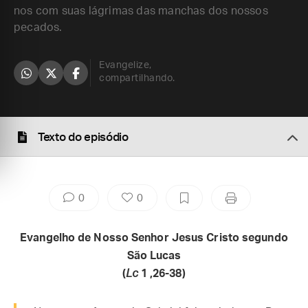
nos com suas lágrimas das manchas dos nossos
pecados.
Evangelize,
compartilhando.
Texto do episódio
0
0
Evangelho de Nosso Senhor Jesus Cristo segundo
São Lucas
(
Lc
1 ,26-38)