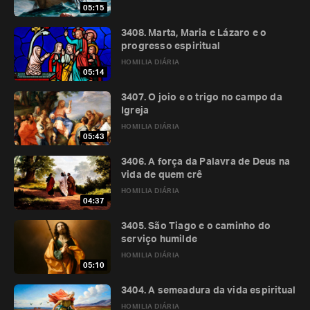
05:15
3408. Marta, Maria e Lázaro e o
progresso espiritual
HOMILIA DIÁRIA
05:14
3407. O joio e o trigo no campo da
Igreja
HOMILIA DIÁRIA
05:43
3406. A força da Palavra de Deus na
vida de quem crê
HOMILIA DIÁRIA
04:37
3405. São Tiago e o caminho do
serviço humilde
HOMILIA DIÁRIA
05:10
3404. A semeadura da vida espiritual
HOMILIA DIÁRIA