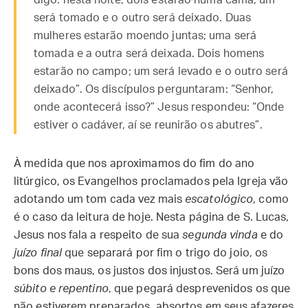
digo: nesta noite, dois estarão numa cama; um
será tomado e o outro será deixado. Duas
mulheres estarão moendo juntas; uma será
tomada e a outra será deixada. Dois homens
estarão no campo; um será levado e o outro será
deixado”. Os discípulos perguntaram: “Senhor,
onde acontecerá isso?” Jesus respondeu: “Onde
estiver o cadáver, aí se reunirão os abutres”.
À medida que nos aproximamos do fim do ano
litúrgico, os Evangelhos proclamados pela Igreja vão
adotando um tom cada vez mais
escatológico
, como
é o caso da leitura de hoje. Nesta página de S. Lucas,
Jesus nos fala a respeito de sua
segunda vinda
e do
juízo final
que separará por fim o trigo do joio, os
bons dos maus, os justos dos injustos. Será um juízo
súbito e repentino
, que pegará desprevenidos os que
não estiverem preparados, absortos em seus afazeres