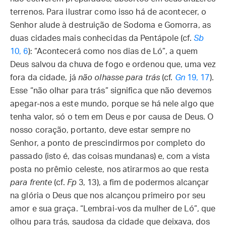
terrenos. Para ilustrar como isso há de acontecer, o
Senhor alude à destruição de Sodoma e Gomorra, as
duas cidades mais conhecidas da Pentápole (cf.
Sb
10, 6
): “Acontecerá como nos dias de Ló”, a quem
Deus salvou da chuva de fogo e ordenou que, uma vez
fora da cidade, já
não olhasse para trás
(cf.
Gn
19, 17
).
Esse “não olhar para trás” significa que não devemos
apegar-nos a este mundo, porque se há nele algo que
tenha valor, só o tem em Deus e por causa de Deus. O
nosso coração, portanto, deve estar sempre no
Senhor, a ponto de prescindirmos por completo do
passado (isto é, das coisas mundanas) e, com a vista
posta no prêmio celeste, nos atirarmos ao que resta
para frente
(cf.
Fp
3, 13), a fim de podermos alcançar
na glória o Deus que nos alcançou primeiro por seu
amor e sua graça. “Lembrai-vos da mulher de Ló”, que
olhou para trás, saudosa da cidade que deixava, dos