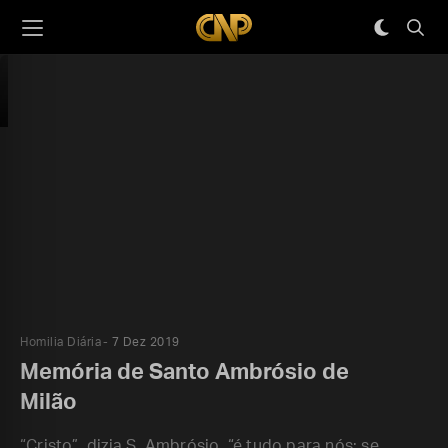
Homilia Diária
7 Dez 2019
Memória de Santo Ambrósio de
Milão
“Cristo”, dizia S. Ambrósio, “é tudo para nós: se