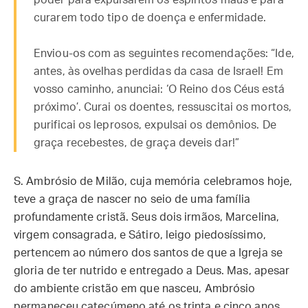
poder para expulsarem os espíritos maus e para
curarem todo tipo de doença e enfermidade.
Enviou-os com as seguintes recomendações: “Ide,
antes, às ovelhas perdidas da casa de Israel! Em
vosso caminho, anunciai: ‘O Reino dos Céus está
próximo’. Curai os doentes, ressuscitai os mortos,
purificai os leprosos, expulsai os demônios. De
graça recebestes, de graça deveis dar!”
S. Ambrósio de Milão, cuja memória celebramos hoje,
teve a graça de nascer no seio de uma família
profundamente cristã. Seus dois irmãos, Marcelina,
virgem consagrada, e Sátiro, leigo piedosíssimo,
pertencem ao número dos santos de que a Igreja se
gloria de ter nutrido e entregado a Deus. Mas, apesar
do ambiente cristão em que nasceu, Ambrósio
permaneceu catecúmeno até os trinta e cinco anos,