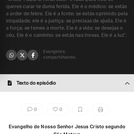
queres curar-te duma ferida, Ele é o médico; se estás
a arder de febre, Ele é a fonte; se estás oprimido pela
iniquidade, ele é a justiça; se precisas de ajuda, Ele é
a força; se temes a morte, Ele é a vida; se desejas o
céu, Ele é o caminho; se estás nas trevas, Ele é a luz”.
Evangelize,
compartilhando.
Texto do episódio
0
0
Evangelho de Nosso Senhor Jesus Cristo segundo