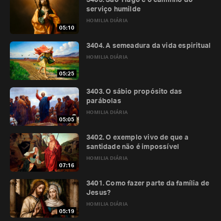
3405. São Tiago e o caminho do
serviço humilde
HOMILIA DIÁRIA
05:10
3404. A semeadura da vida espiritual
HOMILIA DIÁRIA
05:25
3403. O sábio propósito das
parábolas
HOMILIA DIÁRIA
05:05
3402. O exemplo vivo de que a
santidade não é impossível
HOMILIA DIÁRIA
07:16
3401. Como fazer parte da família de
Jesus?
HOMILIA DIÁRIA
05:19