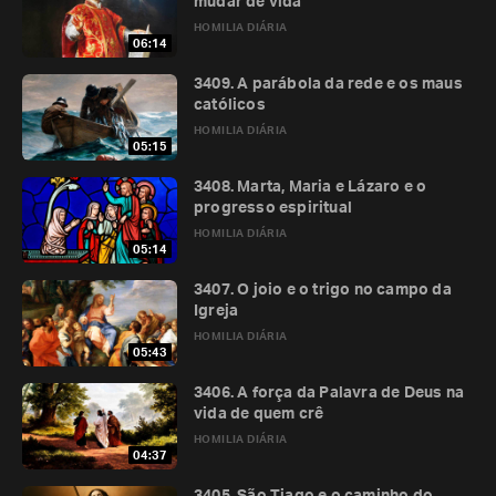
mudar de vida
HOMILIA DIÁRIA
06:14
3409. A parábola da rede e os maus
católicos
HOMILIA DIÁRIA
05:15
3408. Marta, Maria e Lázaro e o
progresso espiritual
HOMILIA DIÁRIA
05:14
3407. O joio e o trigo no campo da
Igreja
HOMILIA DIÁRIA
05:43
3406. A força da Palavra de Deus na
vida de quem crê
HOMILIA DIÁRIA
04:37