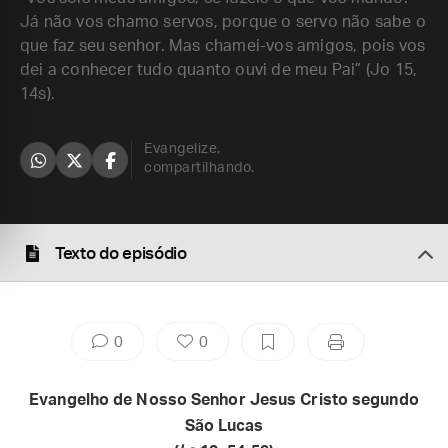
Já não vos chamo servos, porque o servo não sabe o
que faz seu senhor. Mas chamei-vos amigos, pois vos
dei a conhecer tudo quanto ouvi de meu Pai” (Jo 15,
14s).
Evangelize,
compartilhando.
Texto do episódio
0
0
Evangelho de Nosso Senhor Jesus Cristo segundo
São Lucas