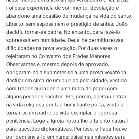
neste mundo um único amigo verdadeiro e fiel: Deus.
Foi essa experiência de sofrimento, desolação e
abandono uma ocasião de mudança na vida do santo.
Liberto, sem esposa nem o prestígio de antes, João
decidiu tornar-se padre. No entanto, para fazê-lo
sobressair em humildade, Deus lhe permitiu novas
dificuldades na nova vocação. Por duas vezes o
rejeitaram no Convento dos Frades Menores
Observantes e, mesmo depois de aprovado,
obrigaram-no a submeter-se a uma prova vexatória:
desfilar em cima de um burrico pela cidade, vestido
com trapos surrados e uma mitra de papel com
alguns pecados escritos. Ele, porém, aceitou entrar
na vida religiosa por tão humilhante porta, vindo a
tornar-se um padre de vida exemplar e rigorosa
penitência. Logo a Igreja notou-lhe o talento natural
para questões diplomáticas. Por isso, o Papa houve
por bem enviá-lo em numerosíssimas missões para