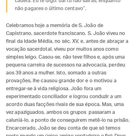
cadeia. Eu te digo: daí tu não sairás, enquanto
não pagares o último centavo”.
Celebramos hoje a memória de S. João de
Capistrano, sacerdote franciscano. S. João viveu no
final da Idade Média, no séc. XV, e, antes de abraçar a
vocação sacerdotal, viveu por muitos anos como
simples leigo. Casou-se, não teve filhos e, após uma
pequena carreira de sucessos na advocacia, perdeu
aos 39 anos a mulher. Isto, somado a outras
provações, lhe causou grande dor e o motivou a
entregar-se à vida religiosa. João fora um
experimentado conciliador e logrou conduzir a um
acordo duas facções rivais de sua época. Mas, uma
vez apaziguados, ambos os grupos passaram a
caluniá-lo, a ponto de conseguirem metê-lo na prisão.
Encarcerado, João se deu conta de que só temos