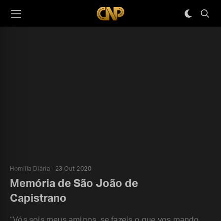
Homilia Diária
23 Out 2020
Memória de São João de
Capistrano
“Vós sois meus amigos, se fazeis o que vos mando.