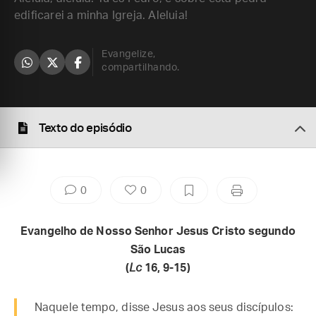
edificarei a minha Igreja. Aleluia!
Evangelize,
compartilhando.
Texto do episódio
0
0
Evangelho de Nosso Senhor Jesus Cristo segundo
São Lucas
(
Lc
16, 9-15)
Naquele tempo, disse Jesus aos seus discípulos: