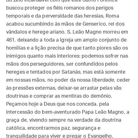
do zelo incansável com que este Sumo Pontífice
buscou proteger os fiéis romanos dos perigos
temporais e da perversidade das heresias, Roma
acabou sucumbindo às mãos de Genserico, rei dos
vândalos e herege ariano. S. Leão Magno morreu em
461, deixando a toda a Igreja um amplo conjunto de
homilias e a lição precisa de que tanto piores são os
inimigos quanto mais interiores: podemos sofrer nas
mãos dos perseguidores, ser confundidos pelos
hereges e tentados por Satanás, mas está somente
em nossas mãos, no poder da nossa
liberdade
, ceder
às pressões externas, deixar-se arrastar pelas vãs
doutrinas e comprar as mentiras do demônio.
Peçamos hoje a Deus que nos conceda, pela
intercessão do bem-aventurado Papa Leão Magno, a
graça de, vivendo sempre na verdade da doutrina
católica, encontrarmos paz, segurança e
tranquilidade para viver e pregar o Evangelho.