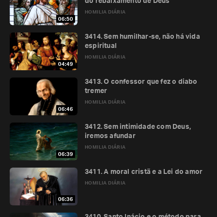
do rebaixamento de Deus
HOMILIA DIÁRIA
06:50
3414. Sem humilhar-se, não há vida
espiritual
HOMILIA DIÁRIA
04:49
3413. O confessor que fez o diabo
tremer
HOMILIA DIÁRIA
06:46
3412. Sem intimidade com Deus,
iremos afundar
HOMILIA DIÁRIA
06:39
3411. A moral cristã e a Lei do amor
HOMILIA DIÁRIA
06:36