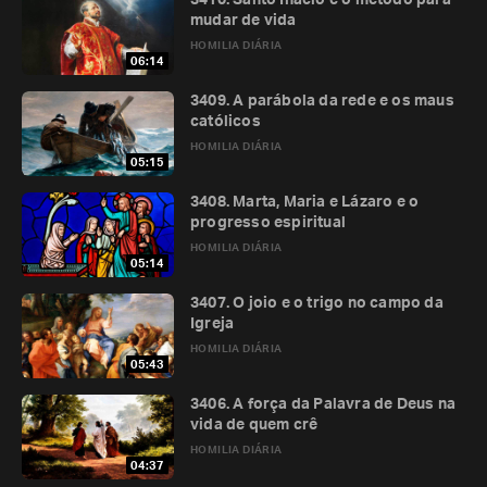
3410. Santo Inácio e o método para
mudar de vida
HOMILIA DIÁRIA
06:14
3409. A parábola da rede e os maus
católicos
HOMILIA DIÁRIA
05:15
3408. Marta, Maria e Lázaro e o
progresso espiritual
HOMILIA DIÁRIA
05:14
3407. O joio e o trigo no campo da
Igreja
HOMILIA DIÁRIA
05:43
3406. A força da Palavra de Deus na
vida de quem crê
HOMILIA DIÁRIA
04:37