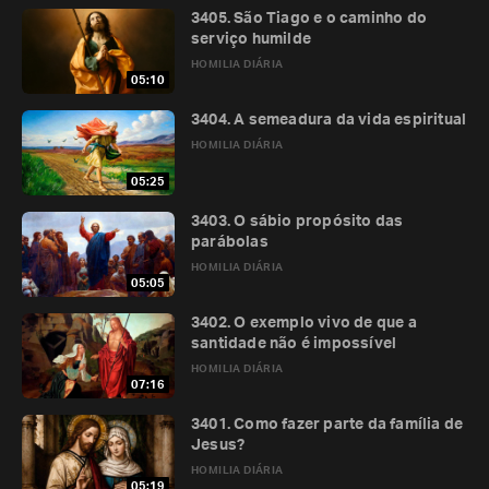
3405. São Tiago e o caminho do
serviço humilde
HOMILIA DIÁRIA
05:10
3404. A semeadura da vida espiritual
HOMILIA DIÁRIA
05:25
3403. O sábio propósito das
parábolas
HOMILIA DIÁRIA
05:05
3402. O exemplo vivo de que a
santidade não é impossível
HOMILIA DIÁRIA
07:16
3401. Como fazer parte da família de
Jesus?
HOMILIA DIÁRIA
05:19