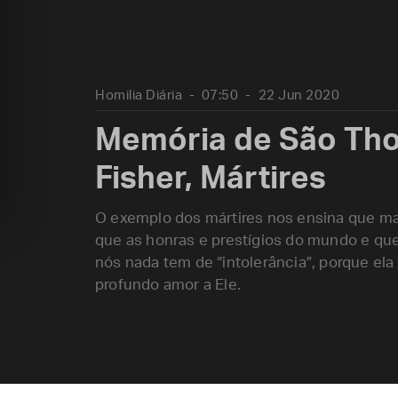
Homilia Diária
07:50
22 Jun 2020
Memória de São Th
Fisher, Mártires
O exemplo dos mártires nos ensina que mai
que as honras e prestígios do mundo e que
nós nada tem de “intolerância”, porque ela
profundo amor a Ele.