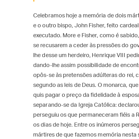
Celebramos hoje a memória de dois márti
e o outro bispo, John Fisher, feito cardea
executado. More e Fisher, como é sabido,
se recusarem a ceder às pressões do go
lhe desse um herdeiro, Henrique VIII ped
dando-lhe assim possibilidade de encontr
opôs-se às pretensões adúlteras do rei, c
segundo as leis de Deus. O monarca, que 
quis pagar o preço da fidelidade à esposa
separando-se da Igreja Católica: declarou
perseguiu os que permaneceram fiéis a R
os dias de hoje. Entre os inúmeros perse
mártires de que fazemos memória nesta 