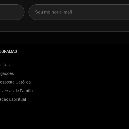
E-mail
OGRAMAS
ilias
egações
esposta Católica
versas de Família
eção Espiritual