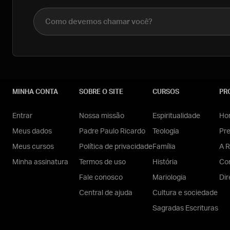
Nome completo
MINHA CONTA
SOBRE O SITE
CURSOS
PR
Entrar
Nossa missão
Espiritualidade
Hom
Meus dados
Padre Paulo Ricardo
Teologia
Pr
Meus cursos
Política de privacidade
Família
A R
Minha assinatura
Termos de uso
História
Con
Fale conosco
Mariologia
Dir
Central de ajuda
Cultura e sociedade
Sagradas Escrituras