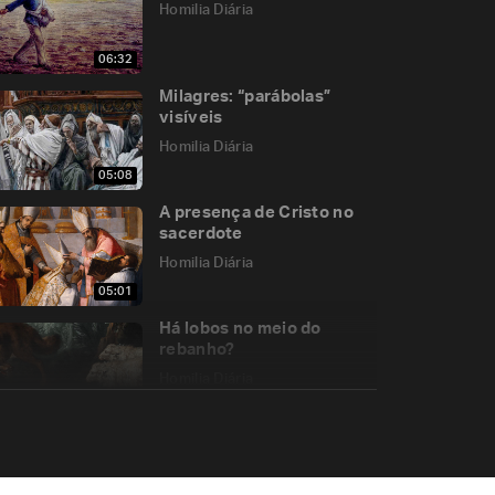
Homilia Diária
06:32
Milagres: “parábolas”
visíveis
Homilia Diária
05:08
A presença de Cristo no
sacerdote
Homilia Diária
05:01
Há lobos no meio do
rebanho?
Homilia Diária
05:26
O Fogo que nos torna
capazes de amar