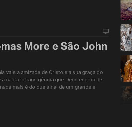
omas More e São John
s vale a amizade de Cristo e a sua graça do
 a santa intransigência que Deus espera de
 nada mais é do que sinal de um grande e