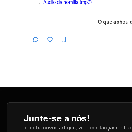
Áudio da homilia (mp3)
O que achou 
Junte-se a nós!
Receba novos artigos, vídeos e lançamentos