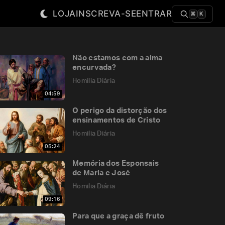
LOJA
INSCREVA-SE
ENTRAR
⌘
K
Não estamos com a alma
encurvada?
Homilia Diária
04:59
O perigo da distorção dos
ensinamentos de Cristo
Homilia Diária
05:24
Memória dos Esponsais
de Maria e José
Homilia Diária
09:16
Para que a graça dê fruto