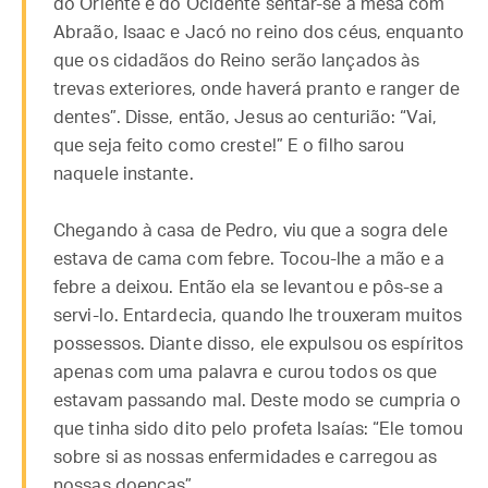
do Oriente e do Ocidente sentar-se à mesa com
Abraão, Isaac e Jacó no reino dos céus, enquanto
que os cidadãos do Reino serão lançados às
trevas exteriores, onde haverá pranto e ranger de
dentes”. Disse, então, Jesus ao centurião: “Vai,
que seja feito como creste!” E o filho sarou
naquele instante.
Chegando à casa de Pedro, viu que a sogra dele
estava de cama com febre. Tocou-lhe a mão e a
febre a deixou. Então ela se levantou e pôs-se a
servi-lo. Entardecia, quando lhe trouxeram muitos
possessos. Diante disso, ele expulsou os espíritos
apenas com uma palavra e curou todos os que
estavam passando mal. Deste modo se cumpria o
que tinha sido dito pelo profeta Isaías: “Ele tomou
sobre si as nossas enfermidades e carregou as
nossas doenças”.