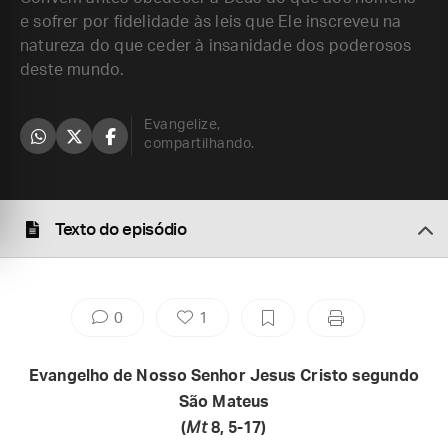
e sofrer por fidelidade às leis que Ele inscreveu na
natureza do que ceder à insanidade dos poderosos
deste mundo.
Evangelize,
compartilhando.
Texto do episódio
0
1
Evangelho de Nosso Senhor Jesus Cristo segundo
São Mateus
(
Mt
8, 5-17)