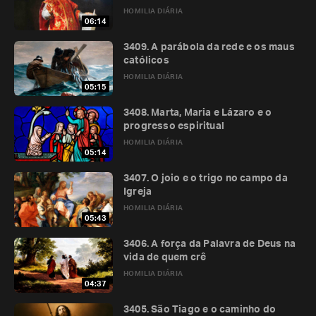
HOMILIA DIÁRIA
06:14
3409. A parábola da rede e os maus
católicos
HOMILIA DIÁRIA
05:15
3408. Marta, Maria e Lázaro e o
progresso espiritual
HOMILIA DIÁRIA
05:14
3407. O joio e o trigo no campo da
Igreja
HOMILIA DIÁRIA
05:43
3406. A força da Palavra de Deus na
vida de quem crê
HOMILIA DIÁRIA
04:37
3405. São Tiago e o caminho do