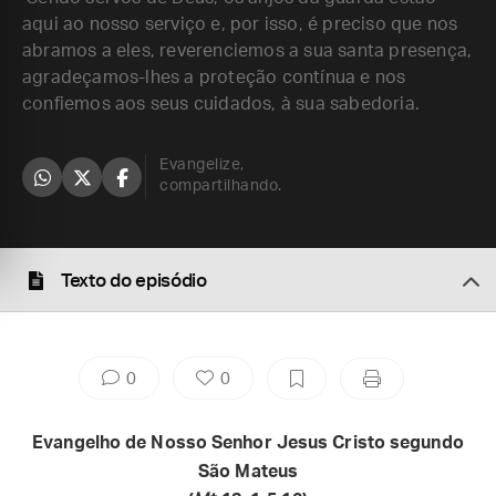
aqui ao nosso serviço e, por isso, é preciso que nos
abramos a eles, reverenciemos a sua santa presença,
agradeçamos-lhes a proteção contínua e nos
confiemos aos seus cuidados, à sua sabedoria.
Evangelize,
compartilhando.
Texto do episódio
0
0
Evangelho de Nosso Senhor Jesus Cristo segundo
São Mateus