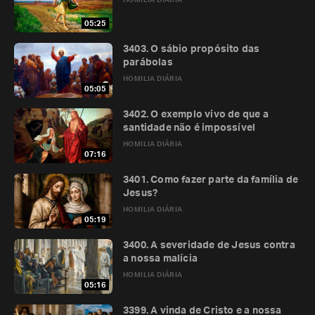
HOMILIA DIÁRIA
05:25
3403. O sábio propósito das
parábolas
HOMILIA DIÁRIA
05:05
3402. O exemplo vivo de que a
santidade não é impossível
HOMILIA DIÁRIA
07:16
3401. Como fazer parte da família de
Jesus?
HOMILIA DIÁRIA
05:19
3400. A severidade de Jesus contra
a nossa malícia
HOMILIA DIÁRIA
05:16
3399. A vinda de Cristo e a nossa