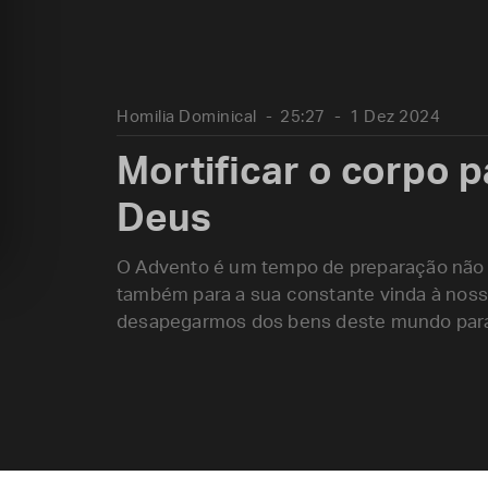
Homilia Dominical
25:27
1 Dez 2024
Mortificar o corpo p
Deus
O Advento é um tempo de preparação não s
também para a sua constante vinda à nossa 
desapegarmos dos bens deste mundo para 