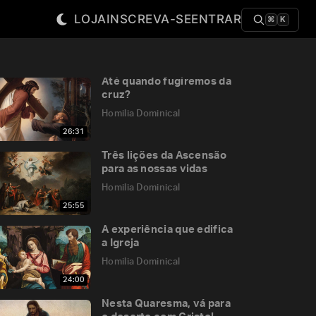
LOJA
INSCREVA-SE
ENTRAR
⌘
K
Até quando fugiremos da
cruz?
Homilia Dominical
26:31
Três lições da Ascensão
para as nossas vidas
Homilia Dominical
25:55
A experiência que edifica
a Igreja
Homilia Dominical
24:00
Nesta Quaresma, vá para