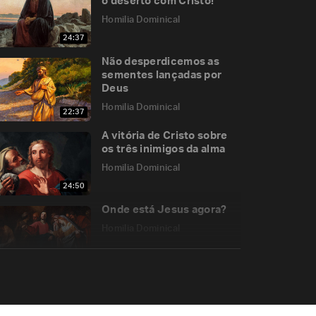
o deserto com Cristo!
Homilia Dominical
24:37
Não desperdicemos as
sementes lançadas por
Deus
Homilia Dominical
22:37
A vitória de Cristo sobre
os três inimigos da alma
Homilia Dominical
24:50
Onde está Jesus agora?
Homilia Dominical
31:41
O que Jesus nos ensina
expulsando os vendilhões
do Templo?