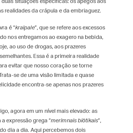
 duas situações específicas: os apegos aos
as realidades da crápula e da embriaguez.
vra é “
kraipale
”, que se refere aos excessos
ndo nos entregamos ao exagero na bebida,
oje, ao uso de drogas, aos prazeres
melhantes. Essa é a primeira realidade
ara evitar que nosso coração se torne
Trata-se de uma visão limitada e quase
 felicidade encontra-se apenas nos prazeres
igo, agora em um nível mais elevado: as
a a expressão grega “
merimnais biōtikais
”,
 do dia a dia. Aqui percebemos dois