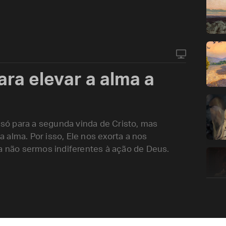
ara elevar a alma a
ó para a segunda vinda de Cristo, mas
alma. Por isso, Ele nos exorta a nos
não sermos indiferentes à ação de Deus.