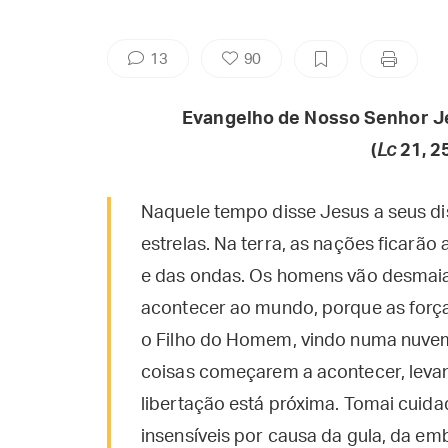
13
90
Evangelho de Nosso Senhor J
(
Lc
21, 2
Naquele tempo disse Jesus a seus disc
estrelas. Na terra, as nações ficarã
e das ondas. Os homens vão desmaia
acontecer ao mundo, porque as força
o Filho do Homem, vindo numa nuvem
coisas começarem a acontecer, levan
libertação está próxima. Tomai cuid
insensíveis por causa da gula, da em