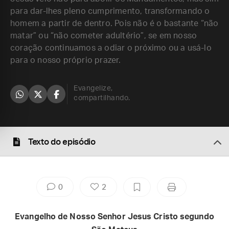
para dar-lhes pleno cumprimento, transformando o
homem a partir de dentro. Pois não é o bastante “não
matar” ou “não cometer adultério”, se em nosso
coração continuamos a odiar o próximo ou a usá-lo
para o nosso próprio prazer.
Evangelize,
compartilhando.
Texto do episódio
0
2
Evangelho de Nosso Senhor Jesus Cristo segundo