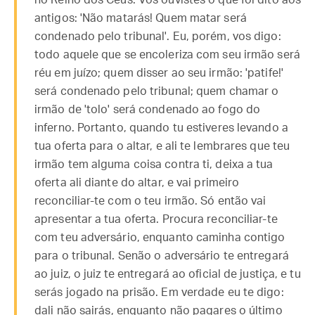
no Reino dos Céus. Vós ouvistes o que foi dito aos
antigos: 'Não matarás! Quem matar será
condenado pelo tribunal'. Eu, porém, vos digo:
todo aquele que se encoleriza com seu irmão será
réu em juízo; quem disser ao seu irmão: 'patife!'
será condenado pelo tribunal; quem chamar o
irmão de 'tolo' será condenado ao fogo do
inferno. Portanto, quando tu estiveres levando a
tua oferta para o altar, e ali te lembrares que teu
irmão tem alguma coisa contra ti, deixa a tua
oferta ali diante do altar, e vai primeiro
reconciliar-te com o teu irmão. Só então vai
apresentar a tua oferta. Procura reconciliar-te
com teu adversário, enquanto caminha contigo
para o tribunal. Senão o adversário te entregará
ao juiz, o juiz te entregará ao oficial de justiça, e tu
serás jogado na prisão. Em verdade eu te digo:
dali não sairás, enquanto não pagares o último