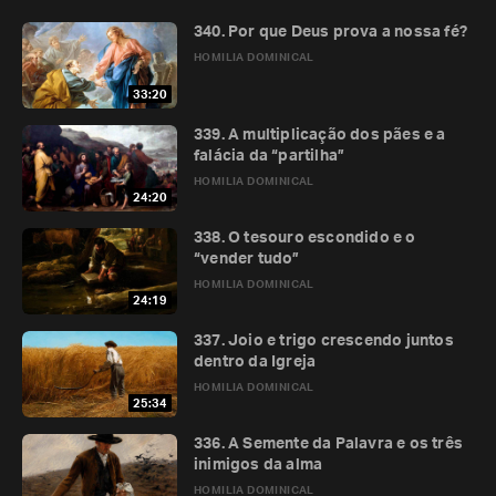
340. Por que Deus prova a nossa fé?
HOMILIA DOMINICAL
33:20
339. A multiplicação dos pães e a
falácia da “partilha”
HOMILIA DOMINICAL
24:20
338. O tesouro escondido e o
“vender tudo”
HOMILIA DOMINICAL
24:19
337. Joio e trigo crescendo juntos
dentro da Igreja
HOMILIA DOMINICAL
25:34
336. A Semente da Palavra e os três
inimigos da alma
HOMILIA DOMINICAL