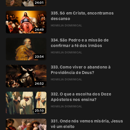
24:01
335. Só em Cristo, encontramos
descanso
HOMILIA DOMINICAL
24:49
334. São Pedro e a missão de
confirmar a fé dos irmãos
HOMILIA DOMINICAL
23:54
333. Como viver o abandono à
Providência de Deus?
HOMILIA DOMINICAL
24:52
332. O que a escolha dos Doze
Apóstolos nos ensina?
HOMILIA DOMINICAL
25:10
331. Onde nós vemos miséria, Jesus
vê um eleito