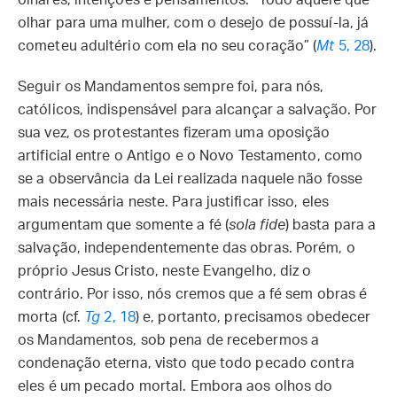
olhares, intenções e pensamentos: “Todo aquele que
olhar para uma mulher, com o desejo de possuí-la, já
cometeu adultério com ela no seu coração” (
Mt
5, 28
).
Seguir os Mandamentos sempre foi, para nós,
católicos, indispensável para alcançar a salvação. Por
sua vez, os protestantes fizeram uma oposição
artificial entre o Antigo e o Novo Testamento, como
se a observância da Lei realizada naquele não fosse
mais necessária neste. Para justificar isso, eles
argumentam que somente a fé (
sola fide
) basta para a
salvação, independentemente das obras. Porém, o
próprio Jesus Cristo, neste Evangelho, diz o
contrário. Por isso, nós cremos que a fé sem obras é
morta (cf.
Tg
2, 18
) e, portanto, precisamos obedecer
os Mandamentos, sob pena de recebermos a
condenação eterna, visto que todo pecado contra
eles é um pecado mortal. Embora aos olhos do