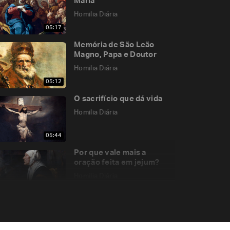
Maria
Homilia Diária
05:17
Memória de São Leão
Magno, Papa e Doutor
Homilia Diária
05:12
O sacrifício que dá vida
Homilia Diária
05:44
Por que vale mais a
oração feita em jejum?
Homilia Diária
05:32
Memória de Nossa
Senhora do Rosário