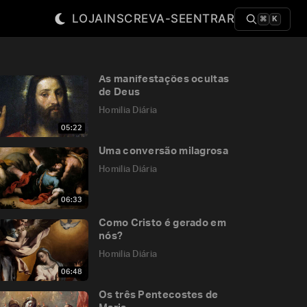
LOJA
INSCREVA-SE
ENTRAR
⌘
K
As manifestações ocultas
de Deus
Homilia Diária
05:22
Uma conversão milagrosa
Homilia Diária
06:33
Como Cristo é gerado em
nós?
Homilia Diária
06:48
Os três Pentecostes de