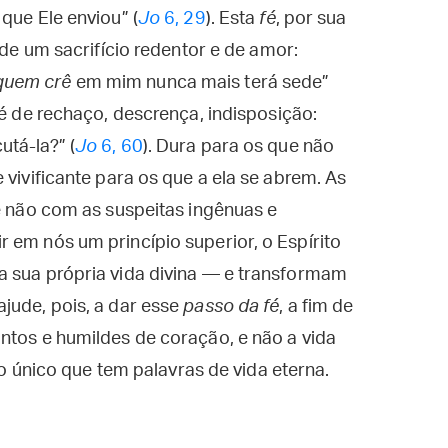
que Ele enviou” (
Jo
6, 29
). Esta
fé
, por sua
 de um sacrifício redentor e de amor:
quem crê
em mim nunca mais terá sede”
 é de rechaço, descrença, indisposição:
tá-la?” (
Jo
6, 60
). Dura para os que não
 vivificante para os que a ela se abrem. As
e não com as suspeitas ingênuas e
 em nós um princípio superior, o Espírito
a sua própria vida divina — e transformam
jude, pois, a dar esse
passo da fé
, a fim de
ntos e humildes de coração, e não a vida
 do único que tem palavras de vida eterna.