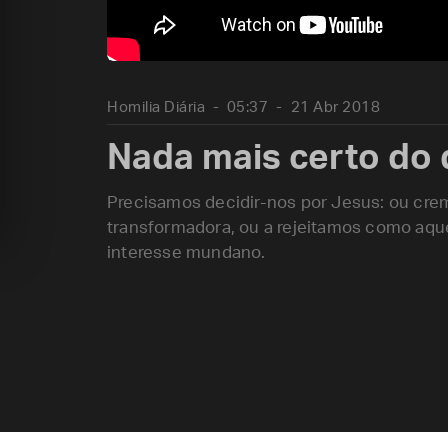
Homilia Diária
05:37
21 Abr 2018
Nada mais certo do 
Precisamos decidir-nos por Jesus: ou cre
transformadora, ou a rejeitamos como aqu
interesse mundano.