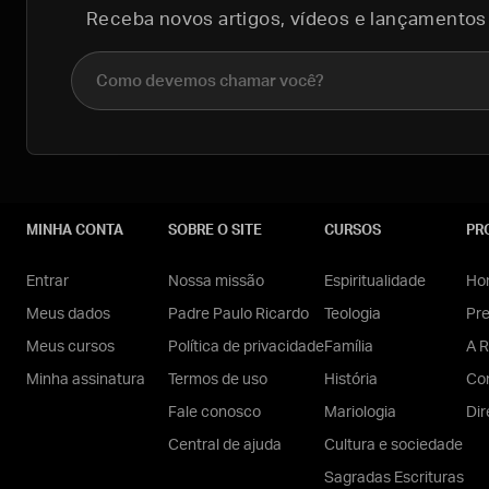
Receba novos artigos, vídeos e lançamentos
Nome completo
MINHA CONTA
SOBRE O SITE
CURSOS
PR
Entrar
Nossa missão
Espiritualidade
Hom
Meus dados
Padre Paulo Ricardo
Teologia
Pr
Meus cursos
Política de privacidade
Família
A R
Minha assinatura
Termos de uso
História
Con
Fale conosco
Mariologia
Dir
Central de ajuda
Cultura e sociedade
Sagradas Escrituras