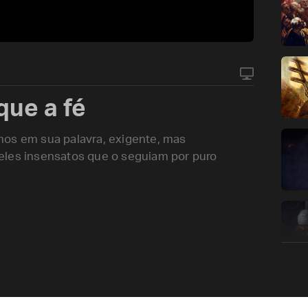
que a fé
mos em sua palavra, exigente, mas
eles insensatos que o seguiam por puro