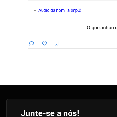
Áudio da homilia (mp3)
O que achou 
Junte-se a nós!