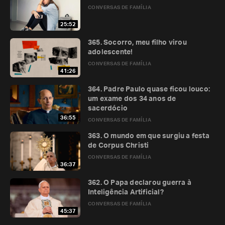
CONVERSAS DE FAMÍLIA
25:52
365. Socorro, meu filho virou
adolescente!
CONVERSAS DE FAMÍLIA
41:26
364. Padre Paulo quase ficou louco:
um exame dos 34 anos de
sacerdócio
36:55
CONVERSAS DE FAMÍLIA
363. O mundo em que surgiu a festa
de Corpus Christi
CONVERSAS DE FAMÍLIA
36:37
362. O Papa declarou guerra à
Inteligência Artificial?
CONVERSAS DE FAMÍLIA
45:37