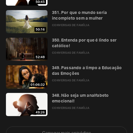
50:45
351. Por que o mundo seria
incompleto sem a mulher
CONVERSAS DE FAMÍLIA
50:16
350. Entenda por que é lindo ser
católico!
CONVERSAS DE FAMÍLIA
52:48
349. Passando a limpo a Educação
das Emoções
CONVERSAS DE FAMÍLIA
01:06:32
348. Não seja um analfabeto
emocional!
CONVERSAS DE FAMÍLIA
49:26