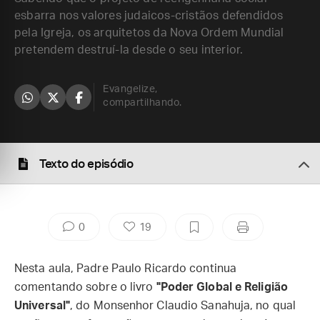
esbarra nos valores judaicos-cristãos defendidos
pela Igreja, os arquitetos da Nova Ordem Mundial
pretendem destruí-la desde o seu interior.
Evangelize,
compartilhando.
Texto do episódio
0
19
Nesta aula, Padre Paulo Ricardo continua
comentando sobre o livro
"Poder Global e Religião
Universal"
, do Monsenhor Claudio Sanahuja, no qual