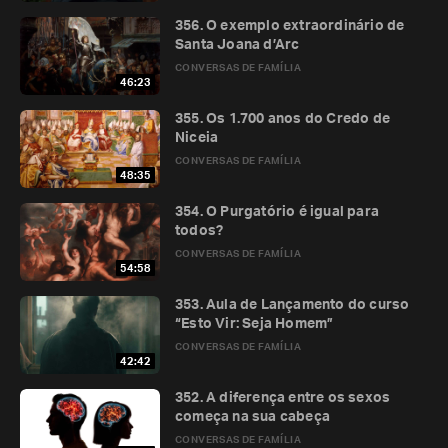
356. O exemplo extraordinário de
Santa Joana d’Arc
CONVERSAS DE FAMÍLIA
46:23
355. Os 1.700 anos do Credo de
Niceia
CONVERSAS DE FAMÍLIA
48:35
354. O Purgatório é igual para
todos?
CONVERSAS DE FAMÍLIA
54:58
353. Aula de Lançamento do curso
“Esto Vir: Seja Homem”
CONVERSAS DE FAMÍLIA
42:42
352. A diferença entre os sexos
começa na sua cabeça
CONVERSAS DE FAMÍLIA