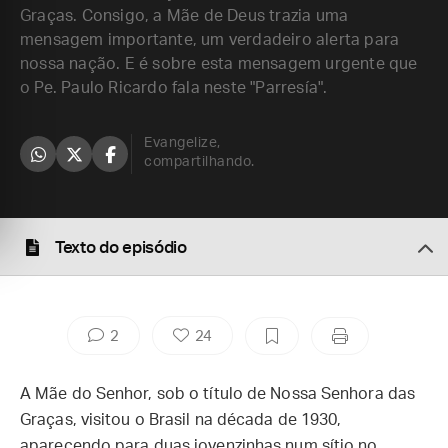
Graças. Consigo, a Mãe de Deus trazia uma
mensagem importante, um verdadeiro alerta para
nossa nação. E é sobre esta mensagem urgente que
o Pe. Paulo Ricardo fala neste "Parresía".
Evangelize,
compartilhando.
Texto do episódio
2
24
A Mãe do Senhor, sob o título de Nossa Senhora das
Graças, visitou o Brasil na década de 1930,
aparecendo para duas jovenzinhas num sítio no