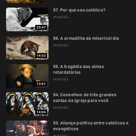
57. Por que sou católico?
PARRESÍA
25:47
56. A armadilha da misericórdia
PARRESÍA
14:53
55. A tragédia das almas
retardatárias
PARRESÍA
13:51
54. Conselhos de três grandes
santas da Igreja para você
PARRESÍA
14:04
53. Aliança política entre católicos e
evangélicos