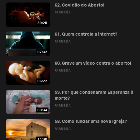
62. Covidão do Aborto!
PARRESÍA
39:25
61. Quem controla a internet?
PARRESÍA
07:32
60. Grave um vídeo contra o aborto!
PARRESÍA
06:22
59. Por que condenaram Esperanza à
morte?
PARRESÍA
08:34
58. Como fundar uma nova Igreja?
PARRESÍA
11:38