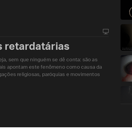
 retardatárias
ja, sem que ninguém se dê conta: são as
ituais apontam este fenômeno como causa da
ações religiosas, paróquias e movimentos