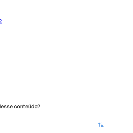
2
desse conteúdo?
enviar