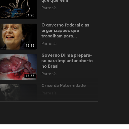
que querem!
Parresía
31:28
O governo federal e as
organizações que
trabalham para
legalização do aborto
Parresía
15:13
Governo Dilma prepara-
se para implantar aborto
no Brasil
Parresía
16:35
Crise da Paternidade
Parresía
22:13
O grave pecado da
indolência