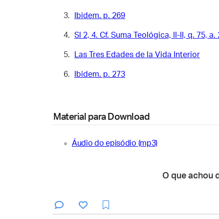
Ibidem. p. 269
Sl 2, 4. Cf. Suma Teológica, II-II, q. 75, a. 
Las Tres Edades de la Vida Interior
Ibidem. p. 273
Material para Download
Áudio do episódio (mp3)
O que achou 