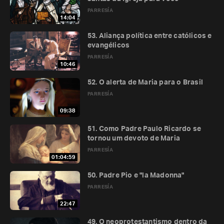
PARRESÍA
14:04
53. Aliança política entre católicos e
evangélicos
PARRESÍA
10:46
52. O alerta de Maria para o Brasil
PARRESÍA
09:38
51. Como Padre Paulo Ricardo se
tornou um devoto de Maria
PARRESÍA
01:04:59
50. Padre Pio e "la Madonna"
PARRESÍA
22:47
49. O neoprotestantismo dentro da