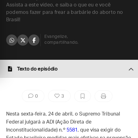
Assista a este vídeo, e saiba o que eu e você
podemos fazer para frear a barbárie do aborto no
Brasil!
Evangelize,
compartilhando.
Texto do episódio
0
3
Nesta sexta-feira, 24 de abril, o Supremo Tribunal
Federal julgará a ADI (Ação Direta de
Inconstitucionalidade) n.º
5581
, que visa exigir do