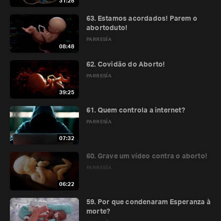
31:28
63. Estamos acordados! Parem o
abortoduto!
PARRESÍA
08:48
62. Covidão do Aborto!
PARRESÍA
39:25
61. Quem controla a internet?
PARRESÍA
07:32
60. Grave um vídeo contra o aborto!
PARRESÍA
06:22
59. Por que condenaram Esperanza à
morte?