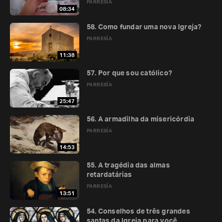
PARRESÍA
08:34
58. Como fundar uma nova Igreja?
PARRESÍA
11:38
57. Por que sou católico?
PARRESÍA
25:47
56. A armadilha da misericórdia
PARRESÍA
14:53
55. A tragédia das almas
retardatárias
PARRESÍA
13:51
54. Conselhos de três grandes
santas da Igreja para você