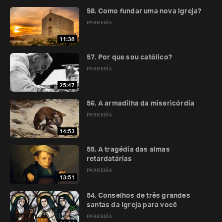
58. Como fundar uma nova Igreja?
PARRESÍA
11:38
57. Por que sou católico?
PARRESÍA
25:47
56. A armadilha da misericórdia
PARRESÍA
14:53
55. A tragédia das almas
retardatárias
PARRESÍA
13:51
54. Conselhos de três grandes
santas da Igreja para você
PARRESÍA