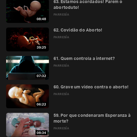
63. Estamos acordados! Parem o
abortoduto!
PARRESÍA
08:48
62. Covidão do Aborto!
PARRESÍA
39:25
61. Quem controla a internet?
PARRESÍA
07:32
60. Grave um vídeo contra o aborto!
PARRESÍA
06:22
59. Por que condenaram Esperanza à
morte?
PARRESÍA
08:34