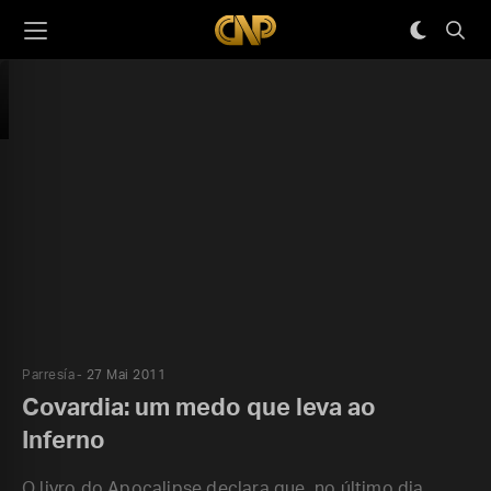
Parresía
27 Mai 2011
Covardia: um medo que leva ao
Inferno
O livro do Apocalipse declara que, no último dia,