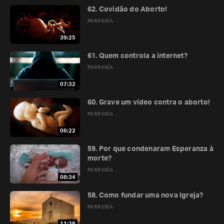
62. Covidão do Aborto!
PARRESÍA
39:25
61. Quem controla a internet?
PARRESÍA
07:32
60. Grave um vídeo contra o aborto!
PARRESÍA
06:22
59. Por que condenaram Esperanza à
morte?
PARRESÍA
08:34
58. Como fundar uma nova Igreja?
PARRESÍA
11:38