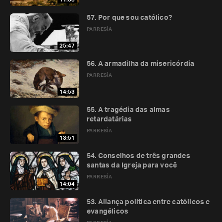
57. Por que sou católico?
PARRESÍA
25:47
56. A armadilha da misericórdia
PARRESÍA
14:53
55. A tragédia das almas
retardatárias
PARRESÍA
13:51
54. Conselhos de três grandes
santas da Igreja para você
PARRESÍA
14:04
53. Aliança política entre católicos e
evangélicos