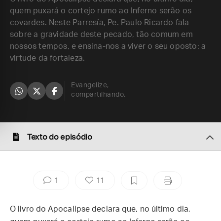
quem puxará o cortejo rumo ao Inferno serão os
covardes. Neste Parresía, Pe. Paulo Ricardo fala
sobre a gravidade deste pecado, tão comum em
nossos tempos, e ensina-nos a viver o seu oposto: a
virtude da fortaleza.
Evangelize,
compartilhando.
Texto do episódio
1
11
O livro do Apocalipse declara que, no último dia,