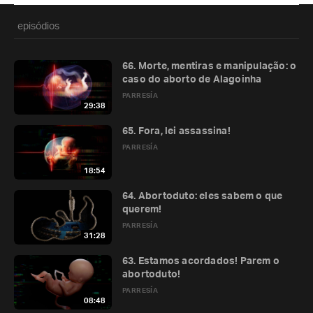
episódios
66. Morte, mentiras e manipulação: o
caso do aborto de Alagoinha
PARRESÍA
29:38
65. Fora, lei assassina!
PARRESÍA
18:54
64. Abortoduto: eles sabem o que
querem!
PARRESÍA
31:28
63. Estamos acordados! Parem o
abortoduto!
PARRESÍA
08:48