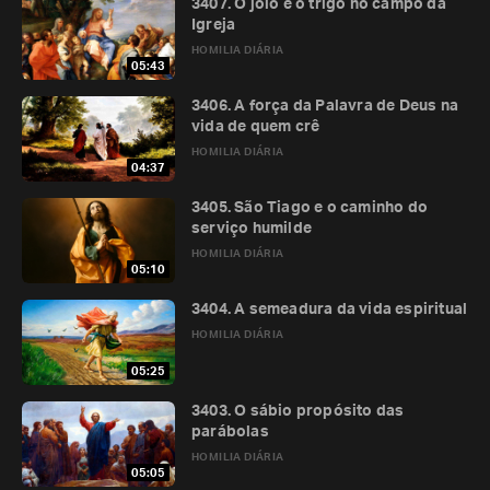
3407. O joio e o trigo no campo da
Igreja
HOMILIA DIÁRIA
05:43
3406. A força da Palavra de Deus na
vida de quem crê
HOMILIA DIÁRIA
04:37
3405. São Tiago e o caminho do
serviço humilde
HOMILIA DIÁRIA
05:10
3404. A semeadura da vida espiritual
HOMILIA DIÁRIA
05:25
3403. O sábio propósito das
parábolas
HOMILIA DIÁRIA
05:05