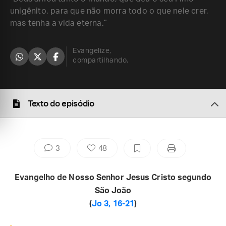
unigênito, para que não morra todo o que nele crer,
mas tenha a vida eterna.”
Evangelize,
compartilhando.
Texto do episódio
3
48
Evangelho de Nosso Senhor Jesus Cristo segundo
São João
(
Jo 3, 16-21
)