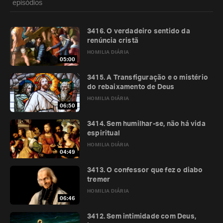
episódios
3416. O verdadeiro sentido da
renúncia cristã
HOMILIA DIÁRIA
05:00
3415. A Transfiguração e o mistério
do rebaixamento de Deus
HOMILIA DIÁRIA
06:50
3414. Sem humilhar-se, não há vida
espiritual
HOMILIA DIÁRIA
04:49
3413. O confessor que fez o diabo
tremer
HOMILIA DIÁRIA
06:46
3412. Sem intimidade com Deus,