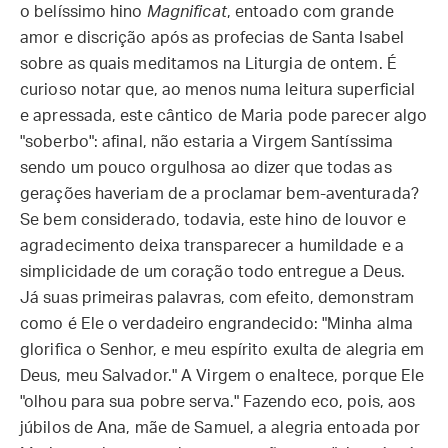
o belíssimo hino
Magnificat
, entoado com grande
amor e discrição após as profecias de Santa Isabel
sobre as quais meditamos na Liturgia de ontem. É
curioso notar que, ao menos numa leitura superficial
e apressada, este cântico de Maria pode parecer algo
"soberbo": afinal, não estaria a Virgem Santíssima
sendo um pouco orgulhosa ao dizer que todas as
gerações haveriam de a proclamar bem-aventurada?
Se bem considerado, todavia, este hino de louvor e
agradecimento deixa transparecer a humildade e a
simplicidade de um coração todo entregue a Deus.
Já suas primeiras palavras, com efeito, demonstram
como é Ele o verdadeiro engrandecido: "Minha alma
glorifica o Senhor, e meu espírito exulta de alegria em
Deus, meu Salvador." A Virgem o enaltece, porque Ele
"olhou para sua pobre serva." Fazendo eco, pois, aos
júbilos de Ana, mãe de Samuel, a alegria entoada por