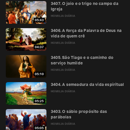
3407. O joio e o trigo no campo da
Igreja
HOMILIA DIÁRIA
05:43
3406. A força da Palavra de Deus na
vida de quem crê
HOMILIA DIÁRIA
04:37
3405. São Tiago e o caminho do
serviço humilde
HOMILIA DIÁRIA
05:10
3404. A semeadura da vida espiritual
HOMILIA DIÁRIA
05:25
3403. O sábio propósito das
parábolas
HOMILIA DIÁRIA
05:05