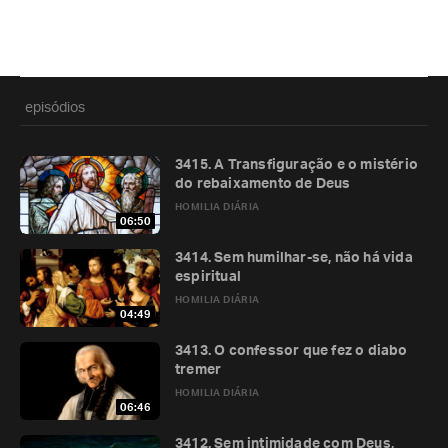
episódios
3415. A Transfiguração e o mistério
do rebaixamento de Deus
HOMILIA DIÁRIA
06:50
3414. Sem humilhar-se, não há vida
espiritual
HOMILIA DIÁRIA
04:49
3413. O confessor que fez o diabo
tremer
HOMILIA DIÁRIA
06:46
3412. Sem intimidade com Deus,