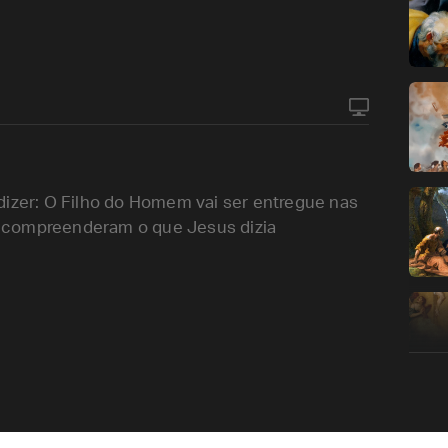
dizer: O Filho do Homem vai ser entregue nas
 compreenderam o que Jesus dizia