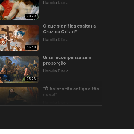
Homilia Diária
08:29
O que significa exaltar a
Cruz de Cristo?
Homilia Diária
05:18
Uma recompensa sem
proporção
Homilia Diária
05:23
“Ó beleza tão antiga e tão
nova!”
Homilia Diária
06:00
Purificar-se para
comungar