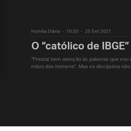
Homilia Diária
10:30
25 Set 2021
O “católico de IBGE”
“Prestai bem atenção às palavras que vou 
mãos dos homens”. Mas os discípulos não