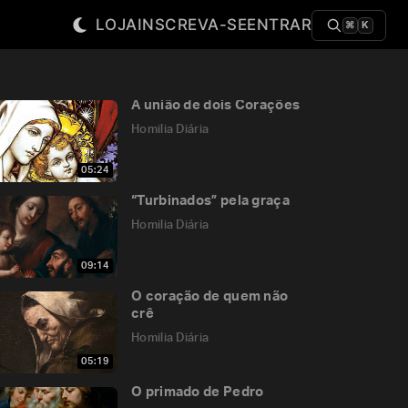
LOJA
INSCREVA-SE
ENTRAR
⌘
K
A união de dois Corações
Homilia Diária
05:24
“Turbinados” pela graça
Homilia Diária
09:14
O coração de quem não
crê
Homilia Diária
05:19
O primado de Pedro