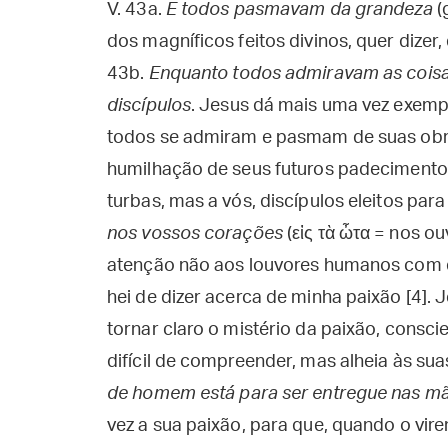
V. 43a.
E todos pasmavam da grandeza
(g
dos magníficos feitos divinos, quer dizer,
43b.
Enquanto todos admiravam as coisas
discípulos
. Jesus dá mais uma vez exemp
todos se admiram e pasmam de suas obras
humilhação de seus futuros padecimentos
turbas, mas a vós, discípulos eleitos par
nos vossos corações
(εἰς τὰ ὦτα = nos ou
atenção não aos louvores humanos com 
hei de dizer acerca de minha paixão [4]. 
tornar claro o mistério da paixão, consci
difícil de compreender, mas alheia às s
de homem está para ser entregue nas 
vez a sua paixão, para que, quando o vir