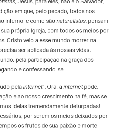
ntistas
, Jesus, para eles, não é o Salvador,
dição em que, pelo pecado, todos nos
o inferno; e como são
naturalistas
, pensam
 sua própria Igreja, com todos os meios por
ns. Cristo veio a esse mundo morrer na
recisa ser aplicada às nossas vidas.
gundo, pela participação na graça dos
ungando e confessando-se.
tudo pela
internet
”. Ora, a
internet
pode,
mação e ao nosso crescimento na fé, mas se
temos ideias tremendamente deturpadas!
essários, por serem os meios deixados por
 tempos os frutos de sua paixão e morte