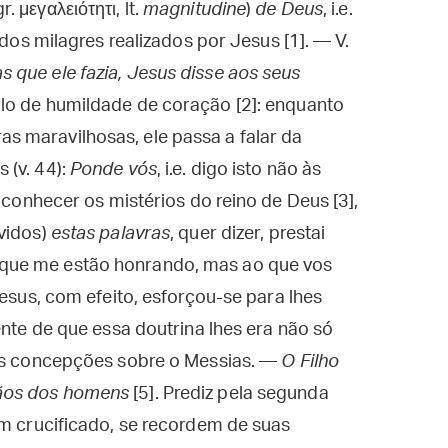
r. μεγαλειότητι, lt.
magnitudine
)
de Deus
, i.e.
 dos milagres realizados por Jesus [1]. — V.
 que ele fazia, Jesus disse aos seus
lo de humildade de coração [2]: enquanto
 maravilhosas, ele passa a falar da
 (v. 44):
Ponde vós
, i.e. digo isto não às
a conhecer os mistérios do reino de Deus [3],
vidos)
estas palavras
, quer dizer, prestai
que me estão honrando, mas ao que vos
Jesus, com efeito, esforçou-se para lhes
ente de que essa doutrina lhes era não só
uas concepções sobre o Messias. —
O Filho
mãos dos homens
[5]. Prediz pela segunda
em crucificado, se recordem de suas